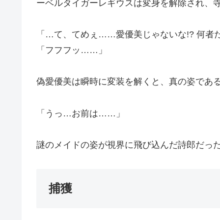
ーベルタイガーレギウスは変身を解除され、
「…て、てめぇ……愛優美じゃないな!? 何者だ
「フフフッ……」
偽愛優美は瞬時に変装を解くと、真の姿であ
「うっ…お前は……」
謎のメイドの姿が視界に飛び込んだ詩郎だっ
捕獲