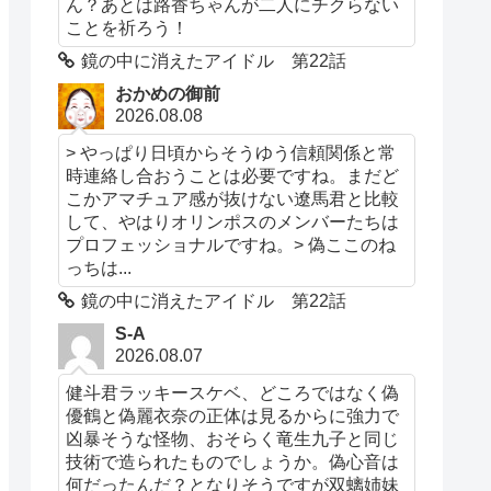
ん？あとは路香ちゃんが二人にチクらない
ことを祈ろう！
鏡の中に消えたアイドル 第22話
おかめの御前
2026.08.08
> やっぱり日頃からそうゆう信頼関係と常
時連絡し合おうことは必要ですね。まだど
こかアマチュア感が抜けない遼馬君と比較
して、やはりオリンポスのメンバーたちは
プロフェッショナルですね。> 偽ここのね
っちは...
鏡の中に消えたアイドル 第22話
S-A
2026.08.07
健斗君ラッキースケベ、どころではなく偽
優鶴と偽麗衣奈の正体は見るからに強力で
凶暴そうな怪物、おそらく竜生九子と同じ
技術で造られたものでしょうか。偽心音は
何だったんだ？となりそうですが双螭姉妹