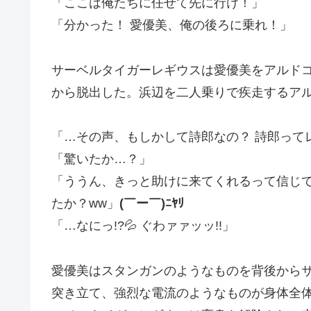
「ここは俺たちに任せて先に行け！」
「分かった！ 愛優美、俺の後ろに乗れ！」
サーベルタイガーレギウスは愛優美をアルド
から脱出した。浜辺を二人乗りで疾走するア
「…その声、もしかして詩郎なの？ 詩郎って
「驚いたか…？」
「ううん、きっと助けに来てくれるって信じ
たか？ww」
(￣ー￣)ﾆﾔﾘ
「…なにっ!?💦 ぐわァァッッ!!」
愛優美はスタンガンのようなものを背後から
突き立て、強烈な電流のようなものが身体全