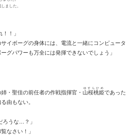
成しました。
れ！！」
のサイボーグの身体には、電流と一緒にコンピュータ
ボーグパワーも万全には発揮できないでしょう」
ゆすらひめ
の姉・聖佳の前任者の作戦指揮官・
山桜桃姫
であった
知る由もない。
だろうな…？」
御覧なさい！」