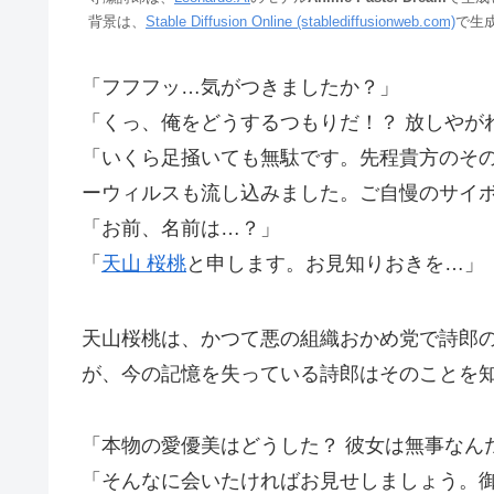
背景は、
Stable Diffusion Online (stablediffusionweb.com)
で生
「フフフッ…気がつきましたか？」
「くっ、俺をどうするつもりだ！？ 放しやが
「いくら足掻いても無駄です。先程貴方のそ
ーウィルスも流し込みました。ご自慢のサイ
「お前、名前は…？」
「
天山 桜桃
と申します。お見知りおきを…」
天山桜桃は、かつて悪の組織おかめ党で詩郎
が、今の記憶を失っている詩郎はそのことを
「本物の愛優美はどうした？ 彼女は無事なん
「そんなに会いたければお見せしましょう。