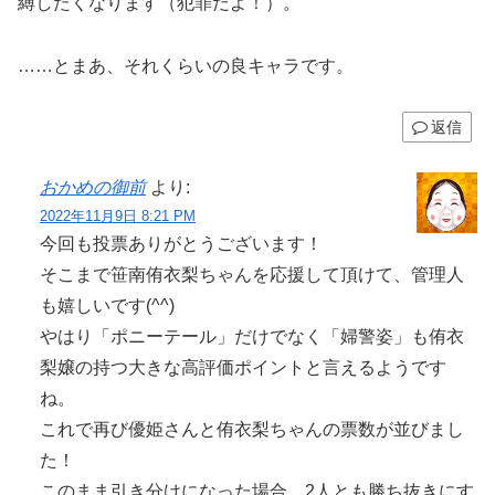
縛したくなります（犯罪だよ！）。
……とまあ、それくらいの良キャラです。
返信
おかめの御前
より:
2022年11月9日 8:21 PM
今回も投票ありがとうございます！
そこまで笹南侑衣梨ちゃんを応援して頂けて、管理人
も嬉しいです(^^)
やはり「ポニーテール」だけでなく「婦警姿」も侑衣
梨嬢の持つ大きな高評価ポイントと言えるようです
ね。
これで再び優姫さんと侑衣梨ちゃんの票数が並びまし
た！
このまま引き分けになった場合、2人とも勝ち抜きにす