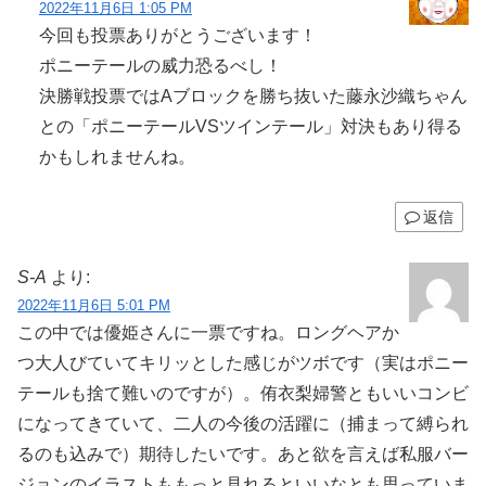
2022年11月6日 1:05 PM
今回も投票ありがとうございます！
ポニーテールの威力恐るべし！
決勝戦投票ではAブロックを勝ち抜いた藤永沙織ちゃん
との「ポニーテールVSツインテール」対決もあり得る
かもしれませんね。
返信
S-A
より:
2022年11月6日 5:01 PM
この中では優姫さんに一票ですね。ロングヘアか
つ大人びていてキリッとした感じがツボです（実はポニー
テールも捨て難いのですが）。侑衣梨婦警ともいいコンビ
になってきていて、二人の今後の活躍に（捕まって縛られ
るのも込みで）期待したいです。あと欲を言えば私服バー
ジョンのイラストももっと見れるといいなとも思っていま