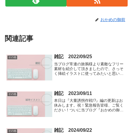
おかめの御前
関連記事
雑記 2022/09/25
その他
当ブログ常連の旅鴉様より素敵なフリー
素材を紹介して頂きましたので、さっそ
く挿絵イラストに使ってみたいと思いま
す。琴川玲奈イラストは、KazuHanabi
様。背景は、トップページ - ニコニ･コモ
ンズ (nicovideo.jp)様のhiro...
雑記 2023/09/11
その他
本日は『大量誘拐作戦!?』編の更新はお
休みします。祝！緊急報告皆様、ご覧く
ださい！ついに当ブログ『おかめの御前
の創作文庫』の月間ページビュー（Ｐ
Ｖ）数が、10000を突破しましたぁー！！
ここまで本当に長かった…。今まで何度
10000台まであ...
雑記 2024/09/22
その他