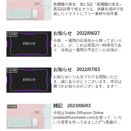
黒髑髏の美女 第1.5話『黒髑髏の美女』
第2話以降で使えそうな、画像生成AIで生
成したイラストにフリー素材や自作素材
を合成して作った挿絵を何枚か先行公開
（使わないかも…）。口には猿轡、両手
両足に鎖付きの枷、胸周りとお腹にも鎖
がしっかりと巻か...
お知らせ 2022/08/27
その他
今朝、一週間の出張先から帰ってまいり
ました。が、これは実質の一時帰宅であ
り、当初は一週間の予定だった出張がさ
らに一週間延長になりましたため、月曜
日にまた出張先に出かけなければなりま
せん（ちなみに明日日曜も仕事です( ﾉД`)
ｼｸｼｸ…）。ま...
お知らせ 2022/07/03
その他
お知らせいつも当ブログを閲覧いただ
き、誠にありがとうございます。本日は
幾つかお知らせがございます。まず一つ
目ですが、本日より一週間、仕事で出張
するためブログ更新をお休みさせていた
だきます（まだ未定ですが、もしかした
ら更にもう一週間出張が伸び...
雑記 2023/06/03
その他
今回はStable Diffusion Online
(stablediffusionweb.com)を使って、いろ
いろ背景を作ってみました(^^♪黒服の男
たち黒いビジネススーツ、黒いネクタ