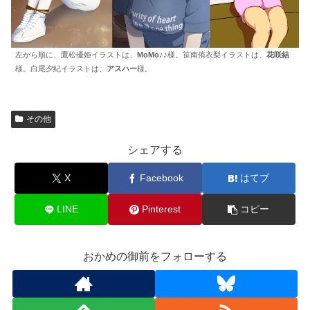
左から順に、鷹松優姫イラストは、
MoMo♪♪
様。笹南侑衣梨イラストは、
花咲結
様。白尾夕紀イラストは、
アスハー
様。
その他
シェアする
X
Facebook
はてブ
LINE
Pinterest
コピー
おかめの御前をフォローする