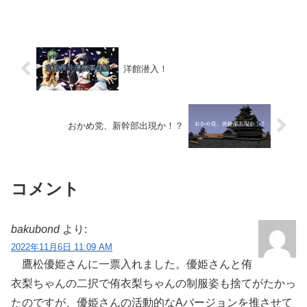
イ、黒いサングラス、マフィア（black
busi...
洋館潜入！
おかめ党、新幹部出現か！？
コメント
bakubond
より:
2022年11月6日 11:09 AM
鷹松優姫さんに一票入れました。優姫さんと侑
衣梨ちゃんの二択で侑衣梨ちゃんの制服姿も捨てがたかっ
たのですが、優姫さんの活動的なAバージョンを推させて