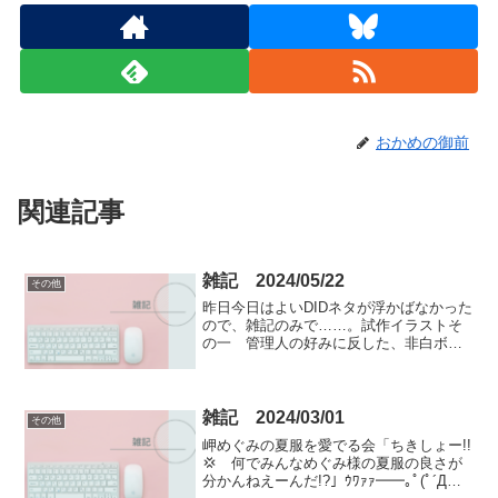
おかめの御前
関連記事
雑記 2024/05/22
その他
昨日今日はよいDIDネタが浮かばなかった
ので、雑記のみで……。試作イラストそ
の一 管理人の好みに反した、非白ボト
ムスの美少女キャラのAIイラストです。
Leonardo.Aiの過去の古いモデルで生成し
たイラストを、モデルAnime Paste...
雑記 2024/03/01
その他
岬めぐみの夏服を愛でる会「ちきしょー!!
💢 何でみんなめぐみ様の夏服の良さが
分かんねえーんだ!?」ｳﾜｧｧ━━｡ﾟ(ﾟ´Д