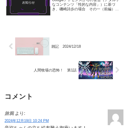
なコンテンツ「性的な内容」）に基づ
き、磯崎詩歩の場合 その一（前編）磯
崎詩歩の場合 その一（中編）以上の記
事を削除いたしました。また、磯崎詩歩
の場合 その一（後編）以上の記事の投
稿の予定も中止いたし...
雑記 2024/12/18
人間牧場の恐怖！ 第1話
コメント
旅鴉
より:
2024年12月19日 10:24 PM
音祢ちゃんの立ち絵有難う御座います！