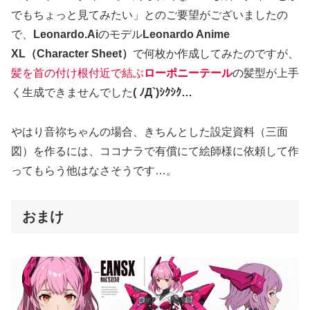
でもちょっと見てみたい」とのご要望がございましたの
で、
Leonardo.Ai
のモデル
Leonardo Anime
XL（Character Sheet）
で何枚か作成してみたのですが、
髪を首の付け根付近で結ぶ
ローポニーテール
の髪型が上手
く生成できませんでした
( ﾉД`)ｼｸｼｸ…
やはり音祢ちゃんの場合、きちんとした設定資料（三面
図）を作るには、ココナラで有償にて絵師様に依頼して作
ってもらう他はなさそうです…。
おまけ