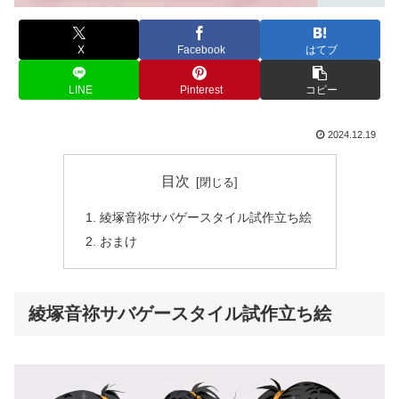
X
Facebook
はてブ
LINE
Pinterest
コピー
2024.12.19
目次
綾塚音祢サバゲースタイル試作立ち絵
おまけ
綾塚音祢サバゲースタイル試作立ち絵