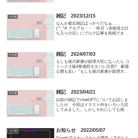
｀ﾟ)ﾟ｡━━ﾝ!! 東映特撮のスーパー戦隊
シリーズ第12作『超獣戦隊ライブマン』
のヒロインにして紅一点、ブルードル
フ...
雑記 2023/12/15
その他
なんか最近雑記ばっかりだなぁ……
(;^_^A アセアセ・・・昨日（赤穂浪士討
ち入りの日）にブログ記事を投稿できな
かったのは残念＿|￣|○るろうに剣心 新
キャスト発表アニメ『るろうに剣心』の
追加キャストが発表されましたね。Xユー
ザーのTVアニ...
雑記 2024/07/03
その他
もしも徳川家康が総理大臣になったら コ
ミックス版4巻感想ネタバレ注意!! 劇場
公開も近い『もしも徳川家康が総理大臣
になったら』のコミックス版（秋田書
店）が某コンビニの書籍コーナーに置い
てあったので、前々から興味があったの
で買って読んでみまし...
雑記 2023/04/21
その他
以前の雑記でchatGPTについてお話しま
したが、今回はイラストAIをいろいろ試
してみました。しかしそれにしても画像
生成AIっていうのは凄いですね～！！以
下でご紹介するのは、全部無料でPCブラ
ウザで使用できるツールです。アプリや
ソフトをダウ...
お知らせ 2022/05/07
その他
Googleアドセンスからの警告（アダルト