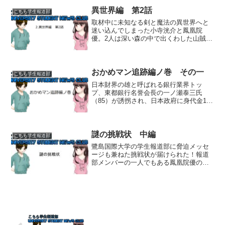
庭！ アパートからトラックが出て来る
ぜ」「えっ！ 何だって？」 コ...
異世界編 第2話
こちら学生報道部
取材中に未知なる剣と魔法の異世界へと
迷い込んでしまった小寺洸介と鳳凰院
優。2人は深い森の中で出くわした山賊一
味に捕らえられてしまった。「異世界人
を捕らえた！」と酒宴を開く荒くれ者の
山賊たち。縛られた洸介と優も、広間に
鎮座する山賊の親分の前に...
おかめマン追跡編ノ巻 その一
こちら学生報道部
日本財界の雄と呼ばれる銀行業界トッ
プ、東都銀行名誉会長の一ノ瀬泰三氏
（85）が誘拐され、日本政府に身代金10
億円を要求する脅迫状が届いた事件は、
謎のスーパーヒーロー『おかめマン』の
活躍によって今まさに解決しようとして
いた！今日も活躍、おかめ...
謎の挑戦状 中編
こちら学生報道部
鷺島国際大学の学生報道部に脅迫メッセ
ージも兼ねた挑戦状が届けられた！報道
部メンバーの一人でもある鳳凰院優の身
柄を預かったと称する正体不明の悪党一
味は、彼女を助けたければ「鬼哭山（き
こくさん）」の龍神洞窟まで小寺洸介、
桜庭陽平、漆崎亜沙美の3...