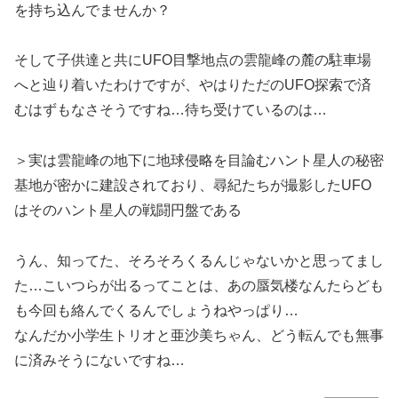
を持ち込んでませんか？
そして子供達と共にUFO目撃地点の雲龍峰の麓の駐車場
へと辿り着いたわけですが、やはりただのUFO探索で済
むはずもなさそうですね…待ち受けているのは…
＞実は雲龍峰の地下に地球侵略を目論むハント星人の秘密
基地が密かに建設されており、尋紀たちが撮影したUFO
はそのハント星人の戦闘円盤である
うん、知ってた、そろそろくるんじゃないかと思ってまし
た…こいつらが出るってことは、あの蜃気楼なんたらども
も今回も絡んでくるんでしょうねやっぱり…
なんだか小学生トリオと亜沙美ちゃん、どう転んでも無事
に済みそうにないですね…