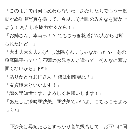
「このままでは何も変わらないわ。あたしたちでもう一度
動かぬ証拠写真を撮って、今度こそ周囲のみんなを驚かせ
よう！ あたしも協力するから！」
「お姉さん、本当っ！？ でもさっき報道部の人からは断
られたけど…」
「大丈夫大丈夫♪ あたしは陽くん…じゃなかった💦 あの
桜庭陽平っていう石頭のお兄さんと違って、そんなに頭は
固くないから」
(^^♪
「ありがとうお姉さん！ 僕は朝霧尋紀！」
「友貞稜太といいます！」
「譜久里知世です。よろしくお願いします！」
「あたしは漆崎亜沙美。亜沙美でいいよ。こちらこそよろ
しく♪」
亜沙美は尋紀たちとすっかり意気投合して、お互いに固