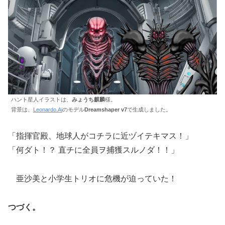
ハント星人イラストは、
みょうち麒麟
様。
背景は、
Leonardo.Ai
のモデル
Dreamshaper v7
で生成しました。
「指揮官殿、地球人がコチラに近ヅイテキマス！」
「何ダト！？ 直チに全員ヲ捕獲スルノダ！！」
亜沙美と小学生トリオに危機が迫っていた！
つづく。