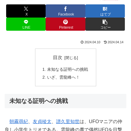
X
Facebook
はてブ
LINE
Pinterest
コピー
2024.04.10
2024.04.14
目次
未知なる証明への挑戦
いざ、雲龍峰へ！
未知なる証明への挑戦
朝霧尋紀
、
友貞稜太
、
譜久里知世
は、UFOマニアの仲
良し小学生トリオである。雲龍峰の麓で偶然UFOを目撃