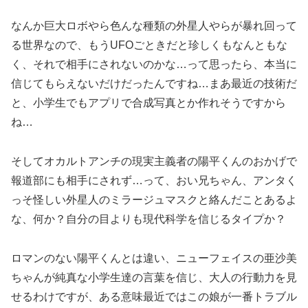
なんか巨大ロボやら色んな種類の外星人やらが暴れ回って
る世界なので、もうUFOごときだと珍しくもなんともな
く、それで相手にされないのかな…って思ったら、本当に
信じてもらえないだけだったんですね…まあ最近の技術だ
と、小学生でもアプリで合成写真とか作れそうですから
ね…
そしてオカルトアンチの現実主義者の陽平くんのおかげで
報道部にも相手にされず…って、おい兄ちゃん、アンタく
っそ怪しい外星人のミラージュマスクと絡んだことあるよ
な、何か？自分の目よりも現代科学を信じるタイプか？
ロマンのない陽平くんとは違い、ニューフェイスの亜沙美
ちゃんが純真な小学生達の言葉を信じ、大人の行動力を見
せるわけですが、ある意味最近ではこの娘が一番トラブル