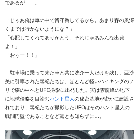
であるが……。
「じゃあ俺は車の中で留守番してるから。あまり森の奥深
くまでは行かないようにな？」
「心配してくれてありがとう。それじゃあみんな出発
よ！」
「おぅー！！」
駐車場に乗って来た車と共に洸介一人だけを残し、亜沙
美に引率された尋紀たちは、ほとんど軽いハイキングのノ
リで森の中へとUFO撮影に出発した。実は雲龍峰の地下
に地球侵略を目論む
ハント星人
の秘密基地が密かに建設さ
れており、尋紀たちが撮影したUFOはそのハント星人の
戦闘円盤であることなど露とも知らずに…。