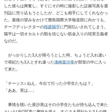
した彼らは興奮し、すぐにその時に撮影した証拠写真を週
刊誌に売り込もうとしたが、どこも相手にしてくれなかっ
た。最後の望みをかけて鷺島国際大学報道部に向かうも、
チーフディレクターの
桜庭陽平
に門前払いされてしまう。
陽平は一切オカルトの類を信じない筋金入りの現実主義者
なのだ。
がっかりした3人が帰ろうとした時、ちょうど入れ違い
で尋紀たち3人とすれ違った
漆崎亜沙美
が部室の中に入っ
て来た。
「チーッス♪ ねえ、今出て行った小学生たちは？」
「ああ、実は…」
事情を聴いた亜沙美はその小学生たちが持ち込んで来た
というUFO写真に興味を覚え、すぐさま尋紀たち3人の後