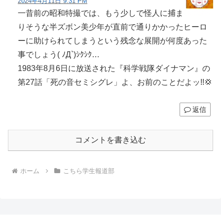
2024年4月11日 9:31 PM
一昔前の昭和特撮では、もう少しで怪人に捕ま
りそうな半ズボン美少年が直前で通りかかったヒーロ
ーに助けられてしまうという残念な展開が何度あった
事でしょう( ﾉД`)ｼｸｼｸ…
1983年8月6日に放送された『科学戦隊ダイナマン』の
第27話「死の音セミシグレ」よ、お前のことだよッ!!💢
返信
コメントを書き込む
ホーム
こちら学生報道部