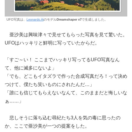
UFO写真は、
Leonardo.Ai
のモデル
Dreamshaper v7
で生成しました。
亜沙美は興味津々で見せてもらった写真を見て驚いた。
UFOはハッキリと鮮明に写っていたからだ。
「すご～い！ ここまでハッキリ写ってるUFO写真なん
て、他に滅多にないよ」
「でも、どこもイタズラで作った合成写真だろ！って決め
つけて、僕たち笑いものにされたんだ…」
「誰にも信じてもらえないなんて、このままだと悔しいな
ぁ……」
悲しそうに落ち込む尋紀たち3人を気の毒に思ったの
か、ここで亜沙美が一つの提案をした。