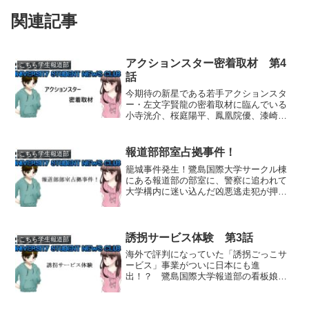
関連記事
アクションスター密着取材 第4
こちら学生報道部
話
今期待の新星である若手アクションスタ
ー・左文字賢龍の密着取材に臨んでいる
小寺洸介、桜庭陽平、鳳凰院優、漆崎亜
沙美ら、いつもの鷺島国際大学報道部取
材班の4人だったが、賢龍の妹・美藤美虎
の話から、賢龍が何者かに脅迫されてい
報道部部室占拠事件！
こちら学生報道部
ることを知る。そして女...
籠城事件発生！鷺島国際大学サークル棟
にある報道部の部室に、警察に追われて
大学構内に迷い込んだ凶悪逃走犯が押し
入り、たまたまその場に居合わせた部員
の小寺洸介と漆崎亜沙美、そして部室に
遊びに来ていた綾塚音祢と柏葉美佳の計4
名が人質に取られる事件...
誘拐サービス体験 第3話
こちら学生報道部
海外で評判になっていた「誘拐ごっこサ
ービス」事業がついに日本にも進
出！？ 鷺島国際大学報道部の看板娘キ
ャスター・漆崎亜沙美が自ら体験取材に
乗り出す！移動？「あれっ？ 見ろよ桜