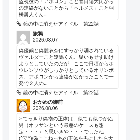
監視役の「アポロン」こと春日陽大氏から
の連絡がないことから「ヘルメス」こと桐
橋勇人くん...
鏡の中に消えたアイドル 第22話
旅鴉
2026.08.07
偽優鶴と偽麗衣奈にすっかり騙されている
ヴァルダーこと遼馬くん、疑いもせず助け
ようとしていたのだが、ここで日頃からホ
ウレンソウがしっかりとしているオリンポ
ス、アポロンから連絡がなかったことで一
発で２人の...
鏡の中に消えたアイドル 第22話
おかめの御前
2026.08.06
> てっきり偽物の正体は、似ても似つかぬ
男（オッサンという最悪のケースも想
定・・・）と思いきや・・・でしたね
(^▽^)/偽ここねっちの正体を男にしたら大