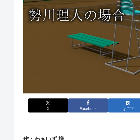
X
Facebook
はてブ
作：わぁいず 様