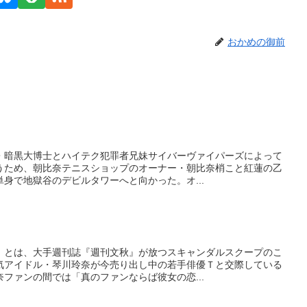
おかめの御前
・暗黒大博士とハイテク犯罪者兄妹サイバーヴァイパーズによって
うため、朝比奈テニスショップのオーナー・朝比奈梢こと紅蓮の乙
身で地獄谷のデビルタワーへと向かった。オ...
』とは、大手週刊誌『週刊文秋』が放つスキャンダルスクープのこ
気アイドル・琴川玲奈が今売り出し中の若手俳優Ｔと交際している
ファンの間では「真のファンならば彼女の恋...