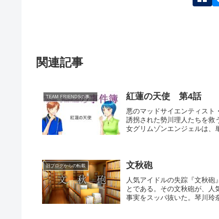
関連記事
紅蓮の天使 第4話
TEAM FRIENDSの事件簿
悪のマッドサイエンティスト
誘拐された勢川理人たちを救
女グリムゾンエンジェルは、単
文秋砲
旧ブログからの転載
人気アイドルの失踪『文秋砲
とである。その文秋砲が、人
事実をスッパ抜いた。琴川玲奈