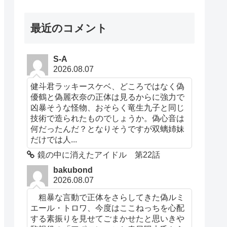
最近のコメント
S-A
2026.08.07
健斗君ラッキースケベ、どころではなく偽
優鶴と偽麗衣奈の正体は見るからに強力で
凶暴そうな怪物、おそらく竜生九子と同じ
技術で造られたものでしょうか。偽心音は
何だったんだ？となりそうですが双螭姉妹
だけでは人...
鏡の中に消えたアイドル 第22話
bakubond
2026.08.07
粗暴な言動で正体をさらしてきた偽ルミ
エール・トロワ、今度はここねっちを心配
する素振りを見せてごまかせたと思いきや