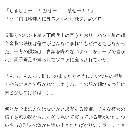
「ちきしょー！！ 放せー！！ 放せー！！」
「ソノ鎖は地球人に外スノハ不可能ダ、諦メロ」
見張りのハント星人下級兵士の言うとおり、ハント星の超
合金製の鉄枷は倫生がどんなに暴れてもビクともしなかっ
た。一方の優姫は、言葉を喋れないよう口をテープで塞が
れ、両手両足を縛られてソファに座らされていた。
「んっ、んんっ…!!（このままだと本当にこいつらの母星
とやらに連れて行かれてしまうわ。この船が飛び立つ前に
何とかしなければ！）」
何とか脱出の方法はないかと思案する優姫。そんな彼女の
様子を窓の影からこっそり覗いて窺っている者がいた。つ
いさっき理人の体から追い出されたばかりのミラージュＸ