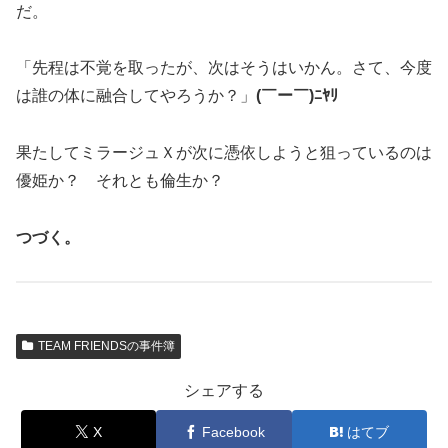
だ。
「先程は不覚を取ったが、次はそうはいかん。さて、今度
は誰の体に融合してやろうか？」
(￣ー￣)ﾆﾔﾘ
果たしてミラージュＸが次に憑依しようと狙っているのは
優姫か？ それとも倫生か？
つづく。
TEAM FRIENDSの事件簿
シェアする
X
Facebook
はてブ