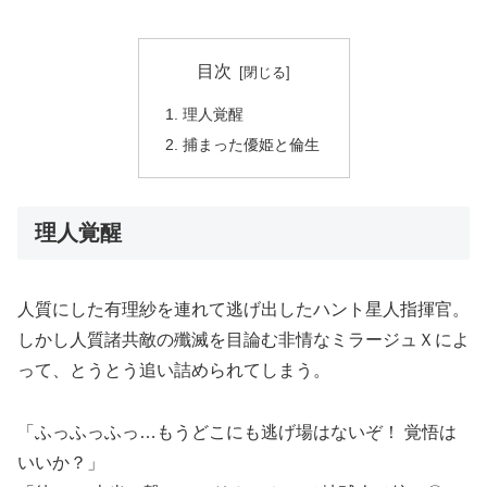
目次
理人覚醒
捕まった優姫と倫生
理人覚醒
人質にした有理紗を連れて逃げ出したハント星人指揮官。
しかし人質諸共敵の殲滅を目論む非情なミラージュＸによ
って、とうとう追い詰められてしまう。
「ふっふっふっ…もうどこにも逃げ場はないぞ！ 覚悟は
いいか？」