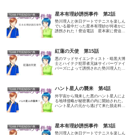
ルDreamShaper v7で生成しました。蜂嶺
はちみね 百合子ゆりこ 日本有数の大企
業で裏社会と...
星本有理紗誘拐事件 第2話
TEAM FRIENDSの事件簿
勢川理人と休日デートでテニスを楽しん
でいる最中だった星本有理紗が何者かに
誘拐された！脅迫電話 星本家に脅迫電
話が掛けられ、娘の有理紗と引き換えに
身代金200万円が要求された。犯人は大胆
不敵にも有理紗の両親に対して警察への
通報を容認。「警察に...
紅蓮の天使 第15話
TEAM FRIENDSの事件簿
悪のマッドサイエンティスト・暗黒大博
士とハイテク犯罪者兄妹サイバーヴァイ
パーズによって誘拐された勢川理人たち
を救うため、朝比奈テニスショップのオ
ーナー・朝比奈梢こと紅蓮の乙女グリム
ゾンエンジェルは、デビルタワー内部で
待ち構える各階の階層ボス...
ハント星人の襲来 第4話
TEAM FRIENDSの事件簿
外宇宙から飛来した悪のハント星人によ
る地球侵略が秘密裏の内に開始された。
ハント星人の元から逃げて来た脱走科学
者・西園博士から重要なCDｰROMディス
クを押し付けられたことで、TEAM
FRIENDSの面々はまたもトラブルに巻き
込まれることに...
星本有理紗誘拐事件 第3話
TEAM FRIENDSの事件簿
勢川理人と休日デートでテニスを楽しん