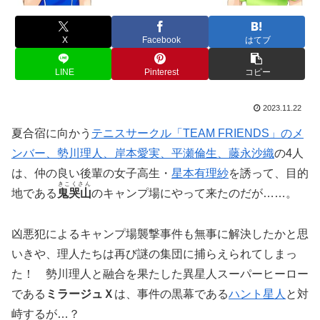
X
Facebook
はてブ
LINE
Pinterest
コピー
2023.11.22
夏合宿に向かう
テニスサークル「TEAM FRIENDS」のメ
ンバー、勢川理人、岸本愛実、平瀬倫生、藤永沙織
の4人
は、仲の良い後輩の女子高生・
星本有理紗
を誘って、目的
きこくさん
地である
鬼哭山
のキャンプ場にやって来たのだが……。
凶悪犯によるキャンプ場襲撃事件も無事に解決したかと思
いきや、理人たちは再び謎の集団に捕らえられてしまっ
た！ 勢川理人と融合を果たした異星人スーパーヒーロー
である
ミラージュＸ
は、事件の黒幕である
ハント星人
と対
峙するが…？