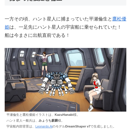
一方その頃、ハント星人に捕まっていた平瀬倫生と
鷹松優
姫
は、一足先にハント星人の宇宙船に乗せられていた！
船は今まさに出航直前である！
平瀬倫生と鷹松優姫イラストは、
KazuHanabi
様。
ハント星人一般兵は、
みょうち麒麟
様。
宇宙船内部背景は、
Leonardo.Ai
のモデル
DreamShaper v7
で生成しました。