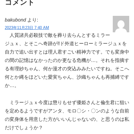
コメント
bakubond
より:
2023年11月23日 7:40 AM
人質諸共必殺技で敵を葬り去らんとするミラー
ジュｘ、とそこへ奇跡が‼ド外道ヒーローミラージュｘを
自力で追い出すとは理人君すごい精神力です。でも変身中
の間の記憶はなかったのか更なる危機が…。それを指摘す
る有理紗ちゃん、何か漫才の突込みみたいですね。そこへ
何とか縄をほどいた愛実ちゃん、沙織ちゃんも再捕縛です
か…。
ミラージュｘ今度は懲りもせず優姫さんと倫生君に狙い
を定めるようですがアンタ、モロ〇シ・〇ンのような自前
の変身体を用意した方がいいんじゃないの、と思うのは私
だけでしょうか？