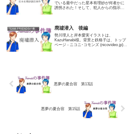
でいる最中だった星本有理紗が何者かに
誘拐された！そして、犯人からの指示で
有理紗の着替えを運んでいた藤永沙織も
敵の手に落ちたのだった。合流 星本有
理紗と一緒に誘拐されながら、途中の山
奥に捨てられ放置されてい...
廃墟潜入 後編
TEAM FRIENDSの事件簿
勢川理人と岸本愛実イラストは、
KazuHanabi様。背景と鉄格子は、トップ
ページ - ニコニ･コモンズ (nicovideo.jp)様
のフリー素材あそび様のフリー素材より
拝借しました。一度逃げ出したものの、
森を抜ける前に再度犯人たちに捕ま...
悪夢の夏合宿 第13話
悪夢の夏合宿 第15話