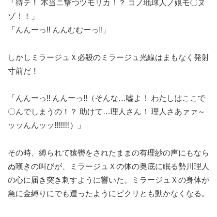
「待テ！ 本当ニ撃つツモリカ！？ コノ地球人ノ娘モ〇ヌ
ゾ！！」
「んんーっ!! んんむむーっ!!」
しかしミラージュＸ必殺のミラージュ光線はまもなく発射
寸前だ！
「んんーっ!! んんーっ!!（そんな…嘘よ！ わたしはここで
〇んでしまうの！？ 助けて…理人さん！ 理人さあァァ～
ッッんんッッ!!!!!!!!）」
その時、縛られて猿轡をされたままの有理紗の声にもなら
ぬ嘆きの叫びが、ミラージュＸの体の奥底に眠る勢川理人
の心に届き突き刺すように響いた。ミラージュＸの身体が
急に金縛りにでも遭ったようにピクリとも動かなくなる。