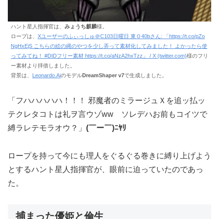
ハント星人指揮官は、
みょうち麒麟
様。
ロープは、
Xユーザーのふぃっしゅ＠C103日曜日 東Ｏ40bさん: 「https://t.co/pZo
NgHxEjS こちらの絵の縄のやつを少し弄って素材化してみました！ よかったら使
ってみてね！ #DIDフリー素材 https://t.co/aNzA2hxTzz」 / X (twitter.com)
様のフリ
ー素材より拝借しました。
背景は、
Leonardo.Ai
のモデル
DreamShaper v7
で生成しました。
「フハハハハハ！！！ 邪魔者のミラージュＸを追ッ払ッ
テクレタコトは礼ヲ言ウゾww ソレデハお前もコイツで
縛ラレテモラオウ？」
(￣ー￣)ﾆﾔﾘ
ロープを持って今にも理人をぐるぐる巻きに縛り上げよう
とするハント星人指揮官が、眼前に迫っていたのであっ
た。
捕まった優姫と倫生