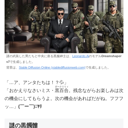
謎の武装した男たちと中央に座る黒服紳士は、
Leonardo.Ai
のモデル
Dreamshaper
v7
で生成しました。
背景は、
Stable Diffusion Online (stablediffusionweb.com)
で生成しました。
「…ア、アンタたちは！？💦」
ダークリリィ
「おかえりなさいミス・
黒百合
。残念ながらお楽しみは次
の機会にしてもらうよ。次の機会があればだがね。フフフ
ッ…」
(￣ー￣)ﾆﾔﾘ
謎の黒髑髏