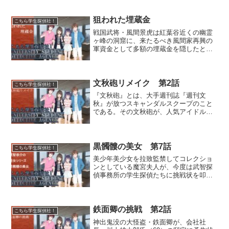
狙われた埋蔵金
こちら学生探偵社！
戦国武将・風間景虎は紅葉谷近くの幽霊
ヶ峰の洞窟に、来たるべき風間家再興の
軍資金として多額の埋蔵金を隠したとい
う。さる郷土史研究家から依頼を受けた
武智探偵事務所は、入手した古文書を頼
りに埋蔵金の捜索に乗り出した！洞窟探
索イサム=ルワン=ラーテ...
文秋砲リメイク 第2話
こちら学生探偵社！
『文秋砲』とは、大手週刊誌『週刊文
秋』が放つスキャンダルスクープのこと
である。その文秋砲が、人気アイドル・
琴川玲奈が今売り出し中の若手俳優Ｔと
交際している事実をスッパ抜いた。琴川
玲奈ファンの間では「真のファンならば
彼女の恋を応援すべし！」「...
黒髑髏の美女 第7話
こちら学生探偵社！
美少年美少女を拉致監禁してコレクショ
ンとしている魔宮夫人が、今度は武智探
偵事務所の学生探偵たちに挑戦状を叩き
つけた。その事件を背後で操っていたの
はおかめの御前だったが、計画はいつの
間にかディド恒星系第三惑星ボンド星か
らやって来たボンド星人に...
鉄面卿の挑戦 第2話
こちら学生探偵社！
神出鬼没の大怪盗・鉄面卿が、会社社