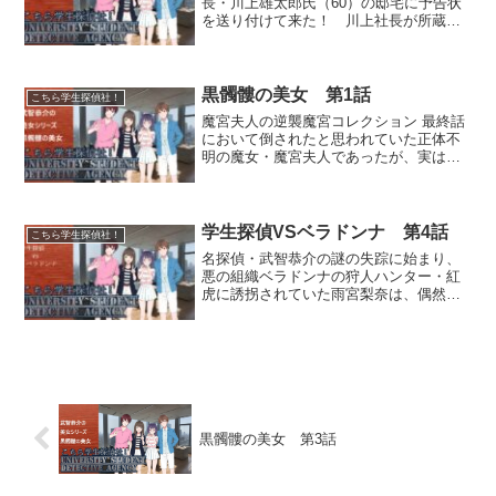
長・川上雄太郎氏（60）の邸宅に予告状
を送り付けて来た！ 川上社長が所蔵す
る時価十数億円もするアマゾンの秘宝
『ナイルターザの腕輪』を今夜頂戴する
という。武智探偵が出張中で不在の中、
咲間警視から出動要請を受け...
黒髑髏の美女 第1話
こちら学生探偵社！
魔宮夫人の逆襲魔宮コレクション 最終話
において倒されたと思われていた正体不
明の魔女・魔宮夫人であったが、実はま
だ生きていた。10年にわたって「美しい
もの」として美少年美少女を誘拐して自
らのコレクションとして監禁していた彼
女だが、次なるターゲ...
学生探偵VSベラドンナ 第4話
こちら学生探偵社！
名探偵・武智恭介の謎の失踪に始まり、
悪の組織ベラドンナの狩人ハンター・紅
虎に誘拐されていた雨宮梨奈は、偶然監
禁場所の近くを通りかかった小学生の朝
霧尋紀に助けられるが、仲間のイサム=ル
ワン=ラーティラマートに化けた演劇部に
よって再捕獲されてし...
黒髑髏の美女 第3話