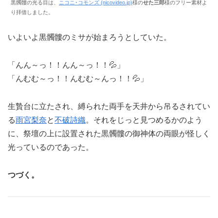
黒髑髏の光る目は、
ニコニ･コモンズ (nicovideo.jp)
様の
せた三郎
様のフリー素材よ
り拝借しました。
いよいよ黒髑髏のミサが始まろうとしていた。
「んん～っ！！んん～っ！！💦」
「んむむ～っ！！んむむ～んっ！！💦」
生贄台に立たされ、縛られた両手を天井から吊るされてい
る
雨宮梨奈
と
不破詩織
。それをじっと見つめるかのよう
に、祭壇の上に設置された黒髑髏の御神体の両眼が怪しく
光っているのであった。
つづく。