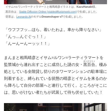
イサム=ルワン=ラーティラマートと相馬晴彦イラストは、
KazuHanabi
様。
黒百合は、
Stable Diffusion Online (stablediffusionweb.com)
で生成しました。
背景は、
Leonardo.Ai
のモデル
Dreamshaper v7
で生成しました。
「ウフフフッ…ほら、着いたわよ。車から降りなさい」
「んっ…んぐぐっ！！」
「んーんーんーッッ！！」
まんまと相馬晴彦とイサム=ルワン=ラーティラマートを
ダークリリィ
監禁城から連れ出すことに成功した謎の女・
黒百合
。棲み
処としている全階貸し切りのタワーマンションの駐車場に
到着すると、縛られている状態の晴彦とイサムを来るのか
ら降ろして自分の部屋へと連行して行く。ところがそこに
は、思いがけない者たちが武装して待ち伏せしていた！