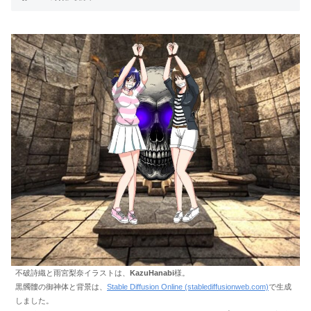
不破詩織と雨宮梨奈イラストは、
KazuHanabi
様。
黒髑髏の御神体と背景は、
Stable Diffusion Online (stablediffusionweb.com)
で生成
しました。