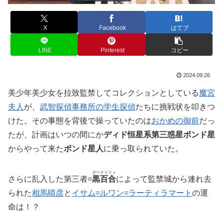
X
Facebook
はてブ
LINE
Pinterest
コピー
2024.09.26
美少年美少女を拉致監禁してコレクションとしている
魔宮
夫人
が、
武智探偵事務所の学生探偵
たちに挑戦状を叩きつ
けた。その事態を背後で操っていたのは
おかめの御前
だっ
たが、計画はいつの間にか
ディド恒星系第三惑星ボンド星
からやって来た
ボンド星人
に乗っ取られていた。
ダークリリィ
さらに乱入した第三者=
黒百合
によって監禁城から連れ去
られた
相馬晴彦
と
イサム=ルワン=ラーティラマート
の運
命は！？