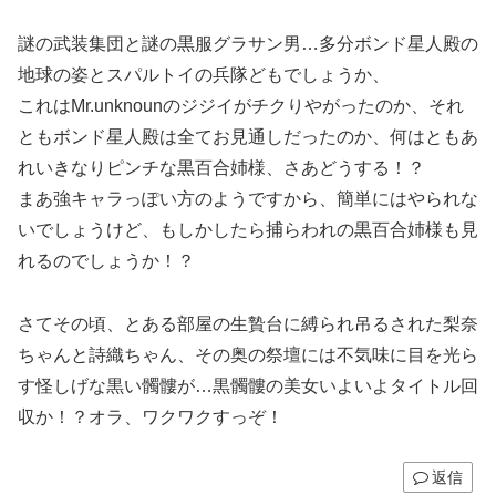
謎の武装集団と謎の黒服グラサン男…多分ボンド星人殿の
地球の姿とスパルトイの兵隊どもでしょうか、
これはMr.unknounのジジイがチクりやがったのか、それ
ともボンド星人殿は全てお見通しだったのか、何はともあ
れいきなりピンチな黒百合姉様、さあどうする！？
まあ強キャラっぽい方のようですから、簡単にはやられな
いでしょうけど、もしかしたら捕らわれの黒百合姉様も見
れるのでしょうか！？
さてその頃、とある部屋の生贄台に縛られ吊るされた梨奈
ちゃんと詩織ちゃん、その奥の祭壇には不気味に目を光ら
す怪しげな黒い髑髏が…黒髑髏の美女いよいよタイトル回
収か！？オラ、ワクワクすっぞ！
返信