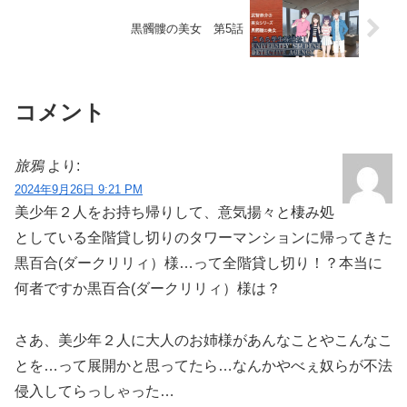
黒髑髏の美女 第5話
コメント
旅鴉
より:
2024年9月26日 9:21 PM
美少年２人をお持ち帰りして、意気揚々と棲み処
としている全階貸し切りのタワーマンションに帰ってきた
黒百合(ダークリリィ）様…って全階貸し切り！？本当に
何者ですか黒百合(ダークリリィ）様は？
さあ、美少年２人に大人のお姉様があんなことやこんなこ
とを…って展開かと思ってたら…なんかやべぇ奴らが不法
侵入してらっしゃった…