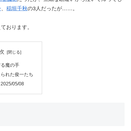
一
、
稲垣千秋
の3人だったが……。
えております。
次
寄る魔の手
えられた俊一たち
025/05/08