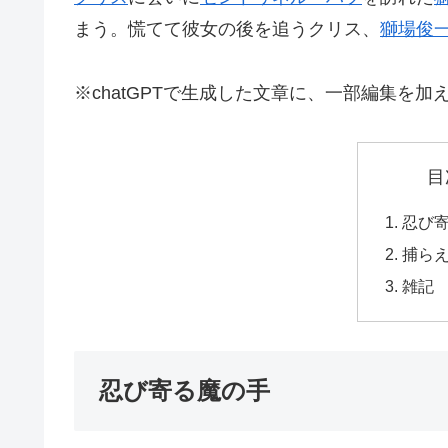
まう。慌てて彼女の後を追うクリス、
獅場俊
※chatGPTで生成した文章に、一部編集を加
目
忍び
捕ら
雑記 2
忍び寄る魔の手