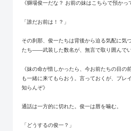
《獅場俊一だな？ お前の妹はこちらで預かっ
「誰だお前は！？」
その刹那、俊一たちは背後から迫る気配に気
たち――武装した数名が、無言で取り囲んで
《妹の命が惜しかったら、今お前たちの目の
も一緒に来てもらおう。言っておくが、ブレ
知らんぞ》
通話は一方的に切れた。俊一は唇を噛む。
「どうするの俊一？」