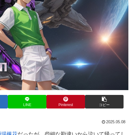
LINE
Pinterest
コピー
2025.05.08
獅場楓花
だったが、些細な勘違いから泣いて帰ってし