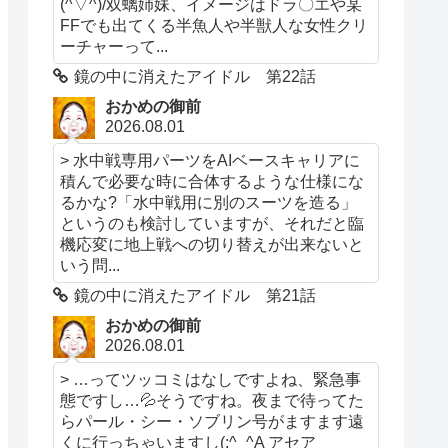
(^▽^)/双螭姉妹、イメージはドラ〇エや某
FFでも出てくる半魚人や半獣人な女性クリ
ーチャーって...
鏡の中に消えたアイドル 第22話
おかめの御前
2026.08.01
> 水中戦専用パーツをAIベースキャリアに
積んで必要な時に合体するような仕様にな
るかな?「水中戦用に別のスーツを造る」
というのも検討していますが、それだと臨
機応変に地上戦への切り替えが出来ないと
いう問...
鏡の中に消えたアイドル 第21話
おかめの御前
2026.08.01
> …ってツッコミはなしですよね、緊急事
態ですし…💦そうですね。夜まで待ってた
らパール・シー・ソブリン号がますます遠
くに行っちゃいますし(;^_^A アセア