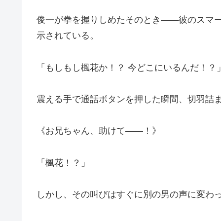
俊一が拳を握りしめたそのとき――彼のスマ
示されている。
「もしもし楓花か！？ 今どこにいるんだ！？
震える手で通話ボタンを押した瞬間、切羽詰
《お兄ちゃん、助けて――！》
「楓花！？」
しかし、その叫びはすぐに別の男の声に変わ