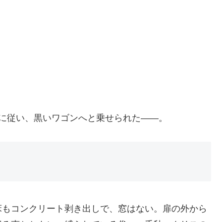
」
。
に従い、黒いワゴンへと乗せられた――。
床もコンクリート剥き出しで、窓はない。扉の外から