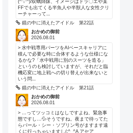
(^▽^)/双螭姉妹、イメージはドラ〇エや某
FFでも出てくる半魚人や半獣人な女性クリ
ーチャーって...
鏡の中に消えたアイドル 第22話
おかめの御前
2026.08.01
> 水中戦専用パーツをAIベースキャリアに
積んで必要な時に合体するような仕様にな
るかな?「水中戦用に別のスーツを造る」
というのも検討していますが、それだと臨
機応変に地上戦への切り替えが出来ないと
いう問...
鏡の中に消えたアイドル 第21話
おかめの御前
2026.08.01
> …ってツッコミはなしですよね、緊急事
態ですし…💦そうですね。夜まで待ってた
らパール・シー・ソブリン号がますます遠
くに行っちゃいますし(;^_^A アセア