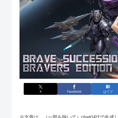
X
Facebook
はてブ
※文章は、（一部を除いて）chatGPTで生成