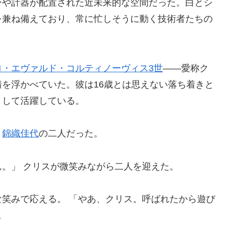
ーや計器が配置された近未来的な空間だった。白とシ
を兼ね備えており、常に忙しそうに動く技術者たちの
ロ・エヴァルド・コルティノーヴィス3世
――愛称ク
を浮かべていた。彼は16歳とは思えない落ち着きと
として活躍している。
と
錦織佳代
の二人だった。
。」 クリスが微笑みながら二人を迎えた。
笑みで応える。 「やあ、クリス。呼ばれたから遊び
。