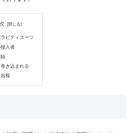
次
グラビティスーツ
の侵入者
開始
、巻き込まれる
た凶報