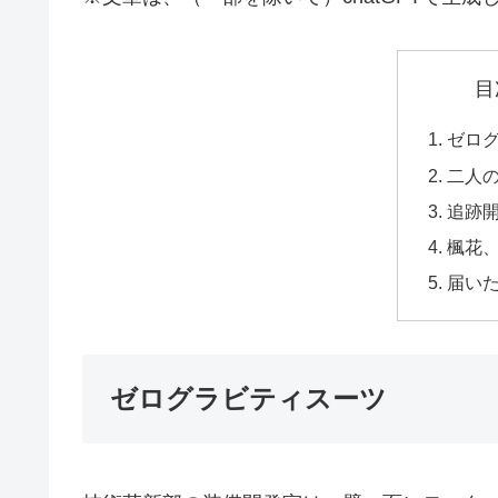
目
ゼロ
二人
追跡
楓花
届い
ゼログラビティスーツ