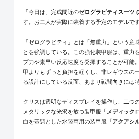
「今日は、完成間近の
ゼログラビティスーツ (Zero 
す。お二人が実際に装着する予定のモデルで
「ゼログラビティ」とは「無重力」という意
とを強調している。この強化装甲服は、重力
プ力や素早い反応速度を発揮することが可能
甲よりもずっと負担を軽くし、非レギウスの
る設計にしている反面、あまり戦闘向きには
クリスは透明なディスプレイを操作し、二つ
メタリックな光沢を放つ装甲服
「メディックロー
白を基調とした水陸両用の装甲服
「アクアシルフ