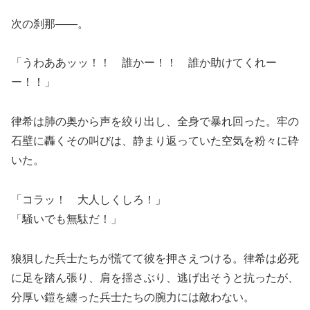
次の刹那――。
「うわああッッ！！ 誰かー！！ 誰か助けてくれー
ー！！」
律希は肺の奥から声を絞り出し、全身で暴れ回った。牢の
石壁に轟くその叫びは、静まり返っていた空気を粉々に砕
いた。
「コラッ！ 大人しくしろ！」
「騒いでも無駄だ！」
狼狽した兵士たちが慌てて彼を押さえつける。律希は必死
に足を踏ん張り、肩を揺さぶり、逃げ出そうと抗ったが、
分厚い鎧を纏った兵士たちの腕力には敵わない。