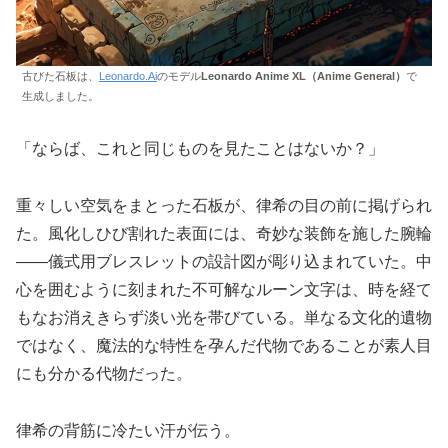
古びた石板は、
Leonardo.Ai
のモデル
Leonardo Anime XL（Anime General）
で
生成しました。
「ならば、これと同じものを見たことはないか？」
重々しい空気をまとった石板が、律希の目の前に掲げられ
た。風化しひび割れた表面には、奇妙な装飾を施した腕輪
――儀式用ブレスレットの設計図が彫り込まれていた。中
心を囲むように刻まれた不可解なルーン文字は、時を経て
もなお消えきらず淡い光を帯びている。単なる文化的遺物
ではなく、魔法的な特性を孕んだ代物であることが素人目
にも分かる代物だった。
律希の背筋に冷たい汗が伝う。