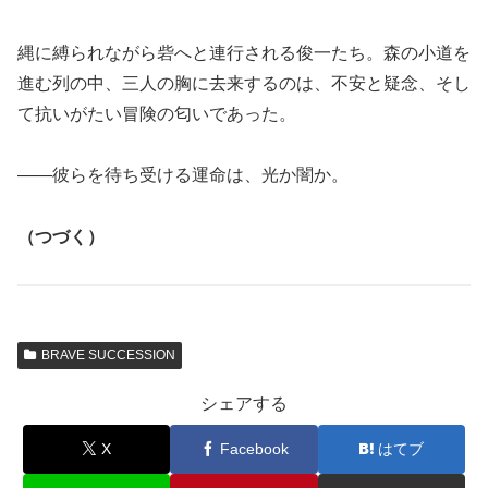
縄に縛られながら砦へと連行される俊一たち。森の小道を
進む列の中、三人の胸に去来するのは、不安と疑念、そし
て抗いがたい冒険の匂いであった。
――彼らを待ち受ける運命は、光か闇か。
（つづく）
BRAVE SUCCESSION
シェアする
X
Facebook
はてブ