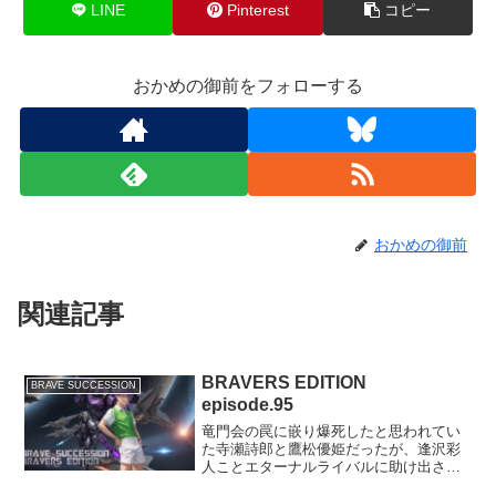
LINE
Pinterest
コピー
おかめの御前をフォローする
おかめの御前
関連記事
BRAVERS EDITION
BRAVE SUCCESSION
episode.95
竜門会の罠に嵌り爆死したと思われてい
た寺瀬詩郎と鷹松優姫だったが、逢沢彩
人ことエターナルライバルに助け出され
て生きていた。城島美蘭の保護下に匿わ