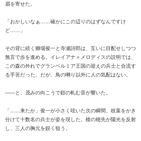
眉を寄せた。
「おかしいなぁ……確かにこの辺りのはずなんですけ
ど……」
その背に続く獅場俊一と寺瀬詩郎は、互いに目配せしつつ
無言で歩を進める。イレイアナ＝メロディスの説明では、
この森の外れでグランベルミア王国の迎えの兵士と合流す
る手筈だった。だが、鳥の囀り以外に人の気配はない。
――と、茂みの向こうで鎧の軋む音が響いた。
「……来たか」俊一が小さく呟いた次の瞬間、枝葉をかき
分けて十数名の兵士が姿を現した。槍の穂先が陽光を反射
し、三人の胸元を鋭く狙う。