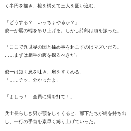
く半円を描き、槍を構えて三人を囲い込む。
「どうする？ いっちょやるか？」
俊一が唇の端を吊り上げる。しかし詩郎は頭を振った。
「ここで異世界の国と揉め事を起こすのはマズいだろ。
……まずは相手の腹を探るべきだ」
俊一は短く息を吐き、肩をすくめる。
「……チッ、分かったよ」
「よしっ！ 全員に縄を打て！」
兵士長らしき男が顎をしゃくると、部下たちが縄を持ち出
し、一行の手首を素早く縛り上げていった。