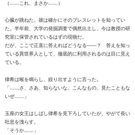
（……これ、まさか……）
心臓が跳ねた。彼は確かにそのブレスレットを知ってい
た。半年前、大学の発掘調査で偶然出土し、今は教授の研
究室に保管されているはずの現物だ。
だが、ここで正直に答えればどうなる――？ 答えを知っ
ている異世界人として、徹底的に利用されるのは目に見え
ている。
律希は喉を鳴らし、絞り出すように言った。
「……さ、さあ、知らないな。こんなもの、見たこともな
いぜ……」
玉座の女王はしばし律希を見下ろしていたが、やがて長い
吐息を洩らす。
「そうか……」