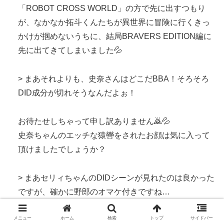
「ROBOT CROSS WORLD」の方で先に出すつもり
が、なかなか拓斗くんたちが異世界に冒険に行くきっ
かけが掴めないうちに、結局BRAVERS EDITION編に
先に出てきてしまいました💦
> まあそれよりも、史奈さんはどこだBBA！そろそろ
DID成分が切れそうなんだよぉ！
お待たせしちゃって申し訳ありません🙇💦
史奈ちゃんのエッチな猿轡をされたお顔は気に入って
頂けましたでしょうか？
> まあセリィちゃんのDIDシーンが見れたのは良かった
ですが、確かに野郎のオマケ付きですね…
メニュー
ホーム
検索
トップ
サイドバー
次回は異世界の衣装に着替えたセリィちゃんや、異世