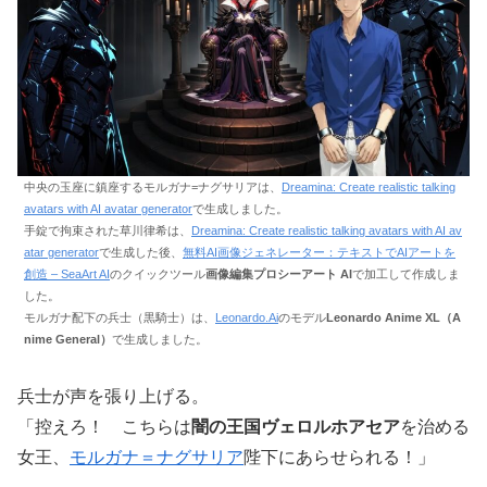
中央の玉座に鎮座するモルガナ=ナグサリアは、
Dreamina: Create realistic talking
avatars with AI avatar generator
で生成しました。
手錠で拘束された草川律希は、
Dreamina: Create realistic talking avatars with AI av
atar generator
で生成した後、
無料AI画像ジェネレーター：テキストでAIアートを
創造 – SeaArt AI
のクイックツール
画像編集プロシーアート AI
で加工して作成しま
した。
モルガナ配下の兵士（黒騎士）は、
Leonardo.Ai
のモデル
Leonardo Anime XL（A
nime General）
で生成しました。
兵士が声を張り上げる。
「控えろ！ こちらは
闇の王国ヴェロルホアセア
を治める
女王、
モルガナ＝ナグサリア
陛下にあらせられる！」