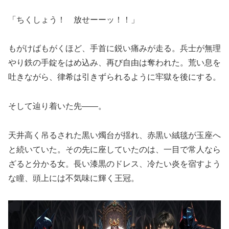
「ちくしょう！ 放せーーッ！！」
もがけばもがくほど、手首に鋭い痛みが走る。兵士が無理
やり鉄の手錠をはめ込み、再び自由は奪われた。荒い息を
吐きながら、律希は引きずられるように牢獄を後にする。
そして辿り着いた先――。
天井高く吊るされた黒い燭台が揺れ、赤黒い絨毯が玉座へ
と続いていた。その先に座していたのは、一目で常人なら
ざると分かる女。長い漆黒のドレス、冷たい炎を宿すよう
な瞳、頭上には不気味に輝く王冠。