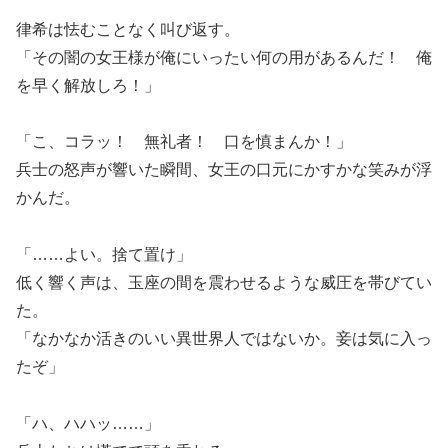
律希は怯むことなく叫び返す。
「その闇の女王様が俺にいったい何の用があるんだ！ 俺
を早く解放しろ！」
「こ、コラッ！ 無礼者！ 口を慎まんか！」
兵士の怒声が響いた瞬間、女王の口元にかすかな笑みが浮
かんだ。
「……よい。捨て置け」
低く響く声は、玉座の間を震わせるような威圧を帯びてい
た。
「なかなか活きのいい異世界人ではないか。妾は気に入っ
たぞ」
「ハ、ハハッ……」