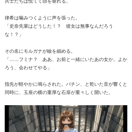
兵士たちは慌てて頭を垂れる。
律希は噛みつくように声を張った。
「史奈先輩はどうした！？ 彼女は無事なんだろう
な！？」
その名にモルガナが瞼を細める。
「……フミナ？ ああ、お前と一緒にいたあの女か。よか
ろう、会わせてやる」
指先が軽やかに鳴らされた。パチン、と乾いた音が響くと
同時に、玉座の横の重厚な石扉が重々しく開いた。