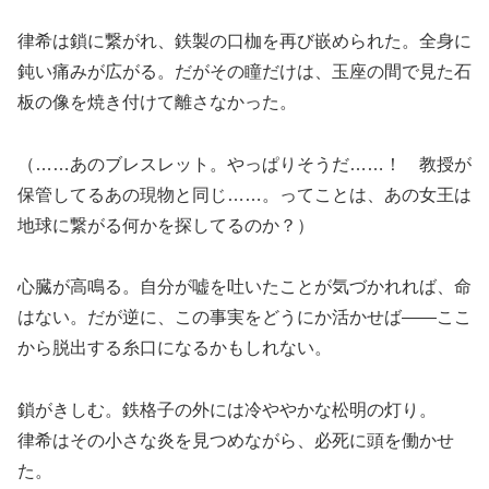
律希は鎖に繋がれ、鉄製の口枷を再び嵌められた。全身に
鈍い痛みが広がる。だがその瞳だけは、玉座の間で見た石
板の像を焼き付けて離さなかった。
（……あのブレスレット。やっぱりそうだ……！ 教授が
保管してるあの現物と同じ……。ってことは、あの女王は
地球に繋がる何かを探してるのか？）
心臓が高鳴る。自分が嘘を吐いたことが気づかれれば、命
はない。だが逆に、この事実をどうにか活かせば――ここ
から脱出する糸口になるかもしれない。
鎖がきしむ。鉄格子の外には冷ややかな松明の灯り。
律希はその小さな炎を見つめながら、必死に頭を働かせ
た。