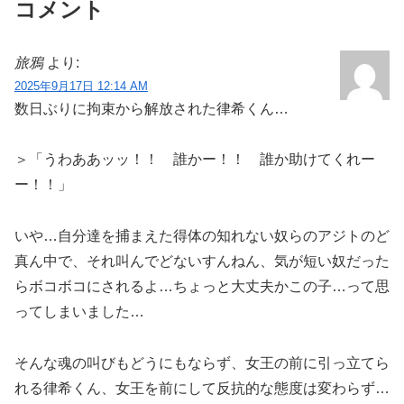
コメント
旅鴉
より:
2025年9月17日 12:14 AM
数日ぶりに拘束から解放された律希くん…
＞「うわああッッ！！ 誰かー！！ 誰か助けてくれー
ー！！」
いや…自分達を捕まえた得体の知れない奴らのアジトのど
真ん中で、それ叫んでどないすんねん、気が短い奴だった
らボコボコにされるよ…ちょっと大丈夫かこの子…って思
ってしまいました…
そんな魂の叫びもどうにもならず、女王の前に引っ立てら
れる律希くん、女王を前にして反抗的な態度は変わらず…