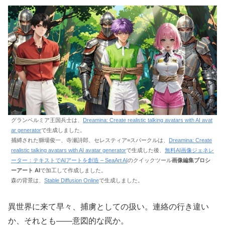
グランベルミア王国兵士は、
Dreamina: Create realistic talking avatars with AI avat
ar generator
で生成しました。
捕縛された獅場俊一、寺瀬詩郎、セレスティア=スパークルは、
Dreamina: Create
realistic talking avatars with AI avatar generator
で生成した後、
無料AI画像ジェネレ
ーター：テキストでAIアートを創造 – SeaArt AI
のクイックツール
画像編集プロシ
ーアート AI
で加工して作成しました。
森の背景は、
Stable Diffusion Online
で生成しました。
異世界に来て早々、捕虜としての扱い。連絡の行き違い
か、それとも――意図的な罠か。