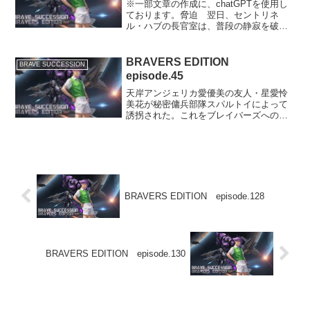
※一部文章の作成に、chatGPTを使用し
ております。脅迫 翌日、セントリネ
ル・ハブの長官室は、普段の静寂を破っ
て緊張感が漂っていた。牧村光平はデス
クに座り、書類に目を通していたが、内
心では昨日の出来事が気になって仕方が
BRAVERS EDITION
BRAVE SUCCESSION
なかった。そんな時、...
episode.45
天岸アンジェリカ愛優美の友人・星愛怜
美花が秘密傭兵部隊スパルトイによって
誘拐された。これをブレイバーズへの挑
戦と受け取った副長官の仲里深雪は、獅
場俊一と稲垣千秋の両名に、県警と連携
しつつ、犯人側から身代金の運搬役に指
名された怜美花の彼氏・千...
BRAVERS EDITION episode.128
BRAVERS EDITION episode.130