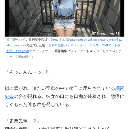
鎖で縛られている桐尾史奈は、
Dreamina: Create realistic talking avatars with AI av
atar generator
で生成した後、
無料AI画像ジェネレーター：テキストでAIアートを
創造 – SeaArt AI
のクイックツール
画像編集プロシーアート AI
で加工して作成しま
した（口枷は除く）。
「んっ、んん～っ…!!」
鎖に繋がれ、冷たい牢獄の中で椅子に座らされている
桐尾
史奈
の姿が現れる。彼女の口にも口枷が装着され、悲痛に
くぐもった呻き声を発している。
「史奈先輩！？」
律希は絶叫し、兵士の拘束を振りほどこうともがく。