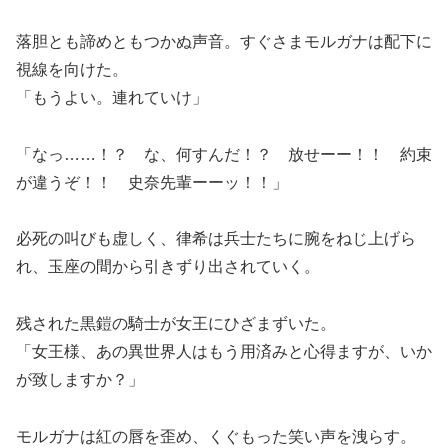
落胆とも諦めともつかぬ声音。すぐさまモルガナは配下に
視線を向けた。
「もうよい。連れていけ」
「なっ……！？ な、何すんだ！？ 放せーー！！ 約束
が違うぞ！！ 史奈先輩ーーッ！！」
必死の叫びも虚しく、律希は兵士たちに腕をねじ上げら
れ、玉座の間から引きずり出されていく。
残された黒鎧の騎士が女王にひざまずいた。
「女王様、あの異世界人はもう用済みと心得ますが、いか
が致しますか？」
モルガナは紅の唇を歪め、くぐもった笑い声を洩らす。