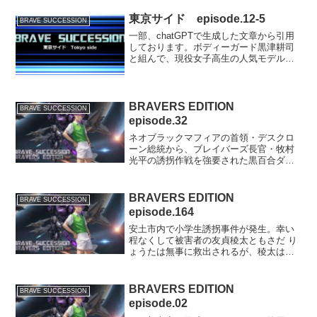
れた二人は、まだ敵に捕まっている笹南
侑衣梨を助け出すため、密かに地下から
東京サイド episode.12-5
BRAVE SUCCESSION
反撃の機会を伺う。※ch...
一部、chatGPTで生成した文章から引用
しております。ボディーガード黒津耕司
と組んで、現役女子高生の人気モデル琴
川玲奈の護衛を務めることになった牧村
光平。思わぬところで光平と再会できた
玲奈は喜びの表情を浮かべつつも、光平
に問いかけた。「光...
BRAVERS EDITION
BRAVE SUCCESSION
episode.32
ネオブラックマフィアの首領・デスクロ
ーン総統から、ブレイバーズ長官・牧村
光平の誘拐作戦を強要された黒百合ダー
クリリィは、安土市のブレイバーズ本部
「セントリネル・ハブ」に潜入し、次の
週末に光平が休暇を取り沢渡優香や錦織
BRAVERS EDITION
BRAVE SUCCESSION
佳代と一緒にピクニックに...
episode.164
安土市内で小学生誘拐事件が発生。幸い
程なくして被害者の友貞稜太ともさだ り
ょうたは無事に救出されるが、稜太は自
分を助けに来た者たちの中に、同じクラ
スメイトの桐橋勇人きりはし はやとの姿
を目撃していた。稜太から相談を受けた
BRAVERS EDITION
BRAVE SUCCESSION
親友の稲垣健斗いなが...
episode.02