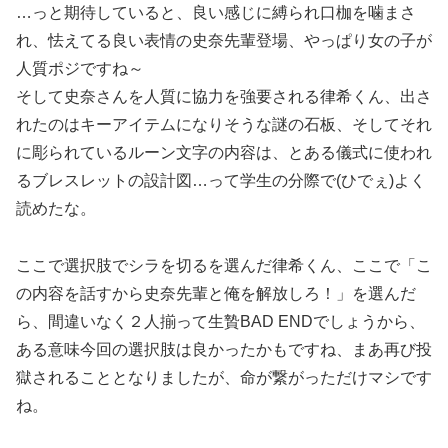
…っと期待していると、良い感じに縛られ口枷を噛まさ
れ、怯えてる良い表情の史奈先輩登場、やっぱり女の子が
人質ポジですね～
そして史奈さんを人質に協力を強要される律希くん、出さ
れたのはキーアイテムになりそうな謎の石板、そしてそれ
に彫られているルーン文字の内容は、とある儀式に使われ
るブレスレットの設計図…って学生の分際で(ひでぇ)よく
読めたな。
ここで選択肢でシラを切るを選んだ律希くん、ここで「こ
の内容を話すから史奈先輩と俺を解放しろ！」を選んだ
ら、間違いなく２人揃って生贄BAD ENDでしょうから、
ある意味今回の選択肢は良かったかもですね、まあ再び投
獄されることとなりましたが、命が繋がっただけマシです
ね。