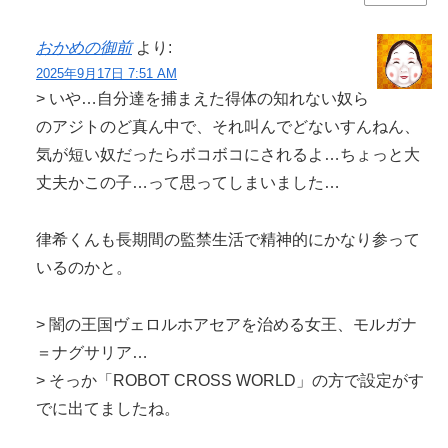
おかめの御前
より:
2025年9月17日 7:51 AM
> いや…自分達を捕まえた得体の知れない奴ら
のアジトのど真ん中で、それ叫んでどないすんねん、
気が短い奴だったらボコボコにされるよ…ちょっと大
丈夫かこの子…って思ってしまいました…
律希くんも長期間の監禁生活で精神的にかなり参って
いるのかと。
> 闇の王国ヴェロルホアセアを治める女王、モルガナ
＝ナグサリア…
> そっか「ROBOT CROSS WORLD」の方で設定がす
でに出てましたね。