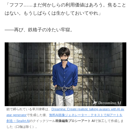
「フフフ……まだ何かしらの利用価値はあろう。焦ること
はない。もうしばらくは生かしておいてやれ」
――再び、鉄格子の冷たい牢獄。
鎖で縛られている草川律希は、
Dreamina: Create realistic talking avatars with AI av
atar generator
で生成した後、
無料AI画像ジェネレーター：テキストでAIアートを
創造 – SeaArt AI
のクイックツール
画像編集プロシーアート AI
で加工して作成しま
した（口枷は除く）。