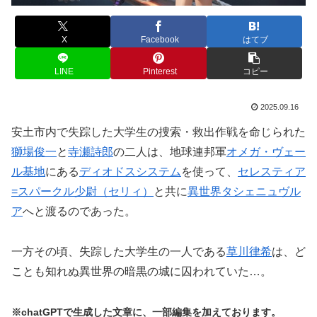
X
Facebook
はてブ
LINE
Pinterest
コピー
2025.09.16
安土市内で失踪した大学生の捜索・救出作戦を命じられた
獅場俊一
と
寺瀬詩郎
の二人は、地球連邦軍
オメガ・ヴェー
ル基地
にある
ディオドスシステム
を使って、
セレスティア
=スパークル少尉（セリィ）
と共に
異世界タシェニュヴル
ア
へと渡るのであった。
一方その頃、失踪した大学生の一人である
草川律希
は、ど
ことも知れぬ異世界の暗黒の城に囚われていた…。
※chatGPTで生成した文章に、一部編集を加えております。