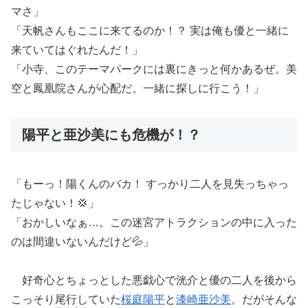
マさ」
「天帆さんもここに来てるのか！？ 実は俺も優と一緒に
来ていてはぐれたんだ！」
「小寺、このテーマパークには裏にきっと何かあるぜ。美
空と鳳凰院さんが心配だ。一緒に探しに行こう！」
陽平と亜沙美にも危機が！？
「もーっ！陽くんのバカ！ すっかり二人を見失っちゃっ
たじゃない！💢」
「おかしいなぁ…。この迷宮アトラクションの中に入った
のは間違いないんだけど💦」
好奇心とちょっとした悪戯心で洸介と優の二人を後から
こっそり尾行していた
桜庭陽平
と
漆崎亜沙美
。だがそんな