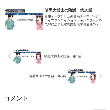
る正体不明の悪党一味は、彼女を助けた
ければ「鬼哭山（きこくさん）」の龍神
洞窟まで小寺洸介、桜庭陽...
暗黒大博士の陰謀 第10話
こちら学生報道部
新規オープンした外資系テーマパーク
『イマジンネイション・キングダム』を
取材に訪れた鷺島国際大学報道部のメン
バーたち。しかしその地下では暗黒大博
士ダークプロフェッサーによる恐るべき
陰謀が進められていた。現実世界小寺洸
介イラストは、ぽよい様。背...
暗黒大博士の陰謀 第1話
暗黒大博士の陰謀 第3話
コメント