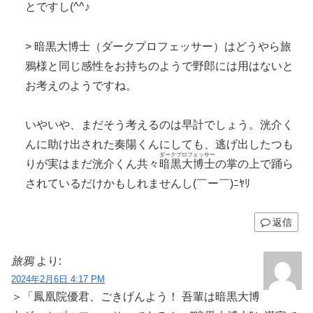
とですし(^^♪
> 暗黒大博士（ダークプロフェッサー）はどうやら旅
鴉様と同じ感性をお持ちのようで野郎には用はないと
お考えのようですね。
いやいや、まだそう考えるのは早計でしょう。洸介く
んに助け出された奏陽くんにしても、逃げ出したつも
ダークプロフェッサー
りが実はまだ洸介くん共々
暗黒大博士
の掌の上で踊ら
されているだけかもしれませんし(￣ー￣)ﾆﾔﾘ
返信
旅鴉
より:
2024年2月6日 4:17 PM
＞「鳳凰院優君、ごきげんよう！ 吾輩は暗黒大博