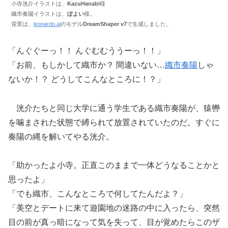
小寺洸介イラストは、
KazuHanabi
様
織市奏陽イラストは、
ぽよい
様。
背景は、
leonardo.ai
のモデル
DreamShaper v7
で生成しました。
「んぐぐーっ！！ んぐむむううーっ！！」
「お前、もしかして織市か？ 間違いない…
織市奏陽
しゃ
ないか！？ どうしてこんなところに！？」
洸介たちと同じ大学に通う学生である織市奏陽が、猿轡
を噛まされた状態で縛られて放置されていたのだ。すぐに
奏陽の縄を解いてやる洸介。
「助かったよ小寺。正直このままで一体どうなることかと
思ったよ」
「でも織市、こんなところで何してたんだよ？」
「美空とデートに来て遊園地の迷路の中に入ったら、突然
目の前が真っ暗になって気を失って、目が覚めたらこのザ