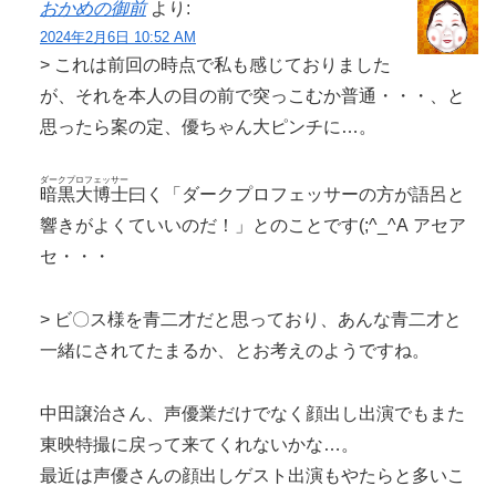
おかめの御前
より:
2024年2月6日 10:52 AM
> これは前回の時点で私も感じておりました
が、それを本人の目の前で突っこむか普通・・・、と
思ったら案の定、優ちゃん大ピンチに…。
ダークプロフェッサー
暗黒大博士
曰く「ダークプロフェッサーの方が語呂と
響きがよくていいのだ！」とのことです(;^_^A アセア
セ・・・
> ビ〇ス様を青二才だと思っており、あんな青二才と
一緒にされてたまるか、とお考えのようですね。
中田譲治さん、声優業だけでなく顔出し出演でもまた
東映特撮に戻って来てくれないかな…。
最近は声優さんの顔出しゲスト出演もやたらと多いこ