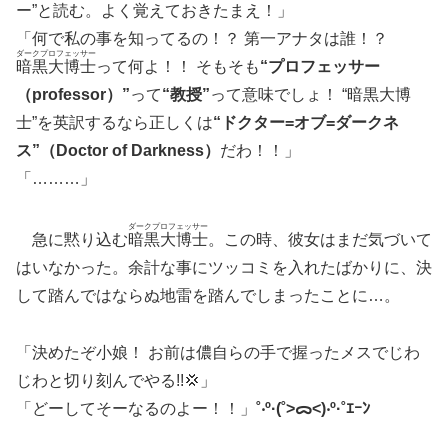
ー”と読む。よく覚えておきたまえ！」
「何で私の事を知ってるの！？ 第一アナタは誰！？
ダークプロフェッサー
暗黒大博士
って何よ！！ そもそも
“プロフェッサー
（professor）”
って
“教授”
って意味でしょ！ “暗黒大博
士”を英訳するなら正しくは
“ドクター=オブ=ダークネ
ス”（Doctor of Darkness）
だわ！！」
「………」
ダークプロフェッサー
急に黙り込む
暗黒大博士
。この時、彼女はまだ気づいて
はいなかった。余計な事にツッコミを入れたばかりに、決
して踏んではならぬ地雷を踏んでしまったことに…。
「決めたぞ小娘！ お前は儂自らの手で握ったメスでじわ
じわと切り刻んでやる!!💢」
「どーしてそーなるのよー！！」
˚‧º·(˚>ᯅ<)‧º·˚ｴｰﾝ