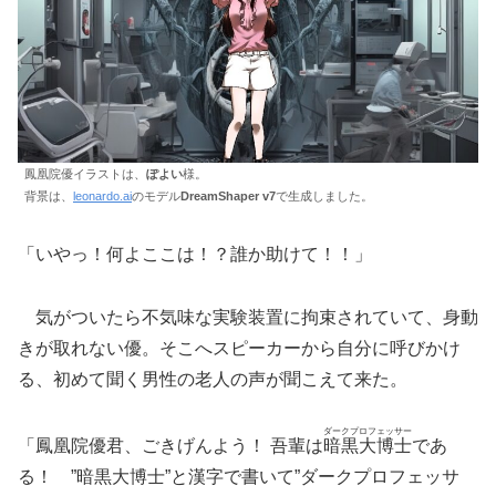
鳳凰院優イラストは、
ぽよい
様。
背景は、
leonardo.ai
のモデル
DreamShaper v7
で生成しました。
「いやっ！何よここは！？誰か助けて！！」
気がついたら不気味な実験装置に拘束されていて、身動
きが取れない優。そこへスピーカーから自分に呼びかけ
る、初めて聞く男性の老人の声が聞こえて来た。
ダークプロフェッサー
「鳳凰院優君、ごきげんよう！ 吾輩は
暗黒大博士
であ
る！ ”暗黒大博士”と漢字で書いて”ダークプロフェッサ