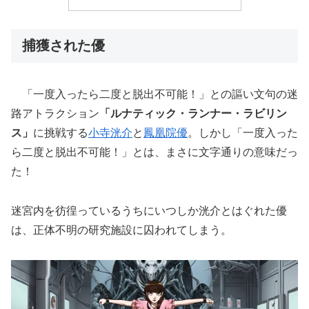
捕獲された優
「一度入ったら二度と脱出不可能！」との謳い文句の迷
路アトラクション
「ルナティック・ランナー・ラビリン
ス」
に挑戦する
小寺洸介
と
鳳凰院優
。しかし「一度入った
ら二度と脱出不可能！」とは、まさに文字通りの意味だっ
た！
迷宮内を彷徨っているうちにいつしか洸介とはぐれた優
は、正体不明の研究施設に囚われてしまう。