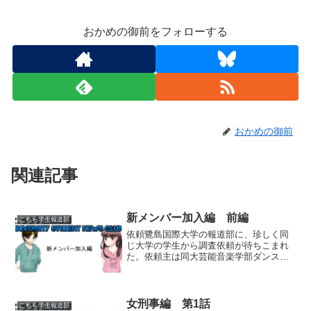
おかめの御前をフォローする
おかめの御前
関連記事
新メンバー加入編 前編
こちら学生報道部
依頼鷺島国際大学の報道部に、珍しく同
じ大学の学生から調査依頼が待ちこまれ
た。依頼主は同大芸能音楽学部ダンス＆
ヴォーカル学科１年生の漆崎亜沙美。彼
女の話によると、怪しい芸能事務所のう
まい話に乗せられた友達を助けてほしい
のだという。「友達の悠里...
女刑事編 第1話
こちら学生報道部