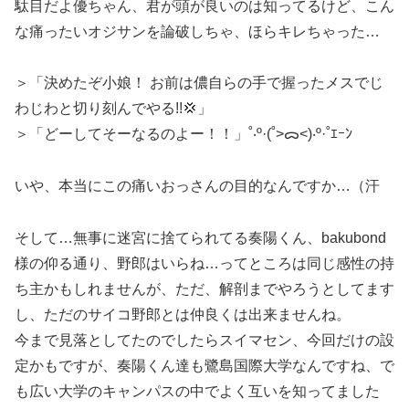
駄目だよ優ちゃん、君が頭が良いのは知ってるけど、こん
な痛ったいオジサンを論破しちゃ、ほらキレちゃった…
＞「決めたぞ小娘！ お前は儂自らの手で握ったメスでじ
わじわと切り刻んでやる!!💢」
＞「どーしてそーなるのよー！！」˚‧º·(˚>ᯅ<)‧º·˚ｴｰﾝ
いや、本当にこの痛いおっさんの目的なんですか…（汗
そして…無事に迷宮に捨てられてる奏陽くん、bakubond
様の仰る通り、野郎はいらね…ってところは同じ感性の持
ち主かもしれませんが、ただ、解剖までやろうとしてます
し、ただのサイコ野郎とは仲良くは出来ませんね。
今まで見落としてたのでしたらスイマセン、今回だけの設
定かもですが、奏陽くん達も鷺島国際大学なんですね、で
も広い大学のキャンパスの中でよく互いを知ってました