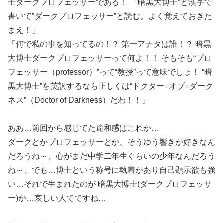
士ダークプロフェッサーである！ ”暗黒大博士”と漢字で
書いて”ダークプロフェッサー”と読む。よく覚えておきた
まえ！」
「何で私の事を知ってるの！？ 第一アナタは誰！？ 暗黒
大博士ダークプロフェッサーって何よ！！ そもそも“プロ
フェッサー（professor）”って“教授”って意味でしょ！ “暗
黒大博士”を英訳するなら正しくは“ドクター=オブ=ダーク
ネス”（Doctor of Darkness）だわ！！」
ああ…前回から感じてた違和感はこれか…
ダークとかプロフェッサーとか、そうゆう響きが好きなん
だろうね～、心がまだ中学二年生ぐらいの少年なんだろう
ね～、でも…博士という称号に執着があり自己顕示欲も強
い…それで生まれたのが 暗黒大博士(ダークプロフェッサ
ー)か…哀しい人でですね…