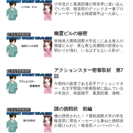
小寺洸介と鳳凰院優が異世界に迷い込ん
でいた頃、報道部のディレクター兼プロ
デューサーである桜庭陽平は一人寂しく
お留守番をしていた。「ふ、ふんッ！…
別に寂しくなんかないんだからな！」オ
カルトや超常現象否定の筋金入りレベル
の現実主義者である陽平は...
幽霊ビルの秘密
こちら学生報道部
単独潜入鷺島国際大学近くにある無人の
廃墟ビルが、夜な夜な高層階の部屋から
明かりが洩れ、いるはずもない人影が動
いているのを見たとの目撃談が相次い
だ。「あのビルには幽霊が憑りついてい
るのではないか？」との噂が街中に広ま
るのにそう時間はかからなか...
アクションスター密着取材 第7
こちら学生報道部
話
今期待の新星である若手アクションスタ
ー・左文字賢龍の密着取材に臨んでいる
小寺洸介、桜庭陽平、鳳凰院優、漆崎亜
沙美ら、いつもの鷺島国際大学報道部取
材班の4人だったが、賢龍の妹・美藤美虎
の話から、賢龍が何者かに脅迫されてい
謎の挑戦状 前編
こちら学生報道部
ることを知る。そして洸...
優が誘拐された！？鷺島国際大学の学生
報道部に脅迫メッセージも兼ねた挑戦状
が届けられた！報道部メンバーの一人で
もある鳳凰院優の身柄を預かったと称す