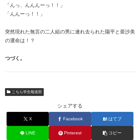
「んっ、んんんーっ！！」
「んんーっ！！」
突然現れた無言の二人組の男に連れ去られた陽平と亜沙美
の運命は！？
つづく。
こちら学生報道部
シェアする
X
Facebook
はてブ
LINE
Pinterest
コピー