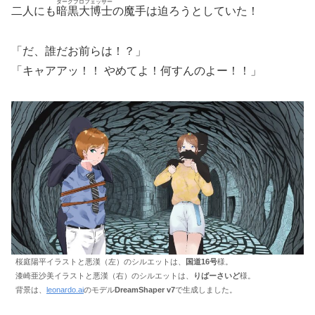
ダークプロフェッサー
二人にも
暗黒大博士
の魔手は迫ろうとしていた！
「だ、誰だお前らは！？」
「キャアアッ！！ やめてよ！何すんのよー！！」
桜庭陽平イラストと悪漢（左）のシルエットは、
国道16号
様。
漆崎亜沙美イラストと悪漢（右）のシルエットは、
りばーさいど
様。
背景は、
leonardo.ai
のモデル
DreamShaper v7
で生成しました。