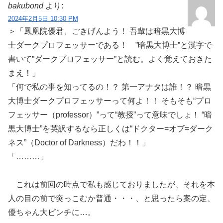
bakubond
より:
2024年2月5日 10:30 PM
＞「鳳凰院優君、ごきげんよう！ 吾輩は暗黒大博
士ダークプロフェッサーである！ ”暗黒大博士”と漢字で
書いて”ダークプロフェッサー”と読む。よく覚えておきた
まえ！」
「何で私の事を知ってるの！？ 第一アナタは誰！？ 暗黒
大博士ダークプロフェッサーって何よ！！ そもそも“プロ
フェッサー（professor）”って“教授”って意味でしょ！ “暗
黒大博士”を英訳するなら正しくは“ドクター=オブ=ダーク
ネス”（Doctor of Darkness）だわ！！」
「………」
これは前回の時点で私も感じておりましたが、それを本
人の目の前で突っこむか普通・・・、と思ったら案の定、
優ちゃん大ピンチに…。