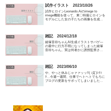
いる男子高校生（若しくは女子大生）
が...
試作イラスト 2023/10/26
その他
試作ヒロインLeonardo.Aiのimege to
imege機能を使って、東〇特撮ヒロインを
モデルにした女の子たちの画像を生成し
てみました。大元のネタは何の作品のキ
ャラなのか当ててみてください。番外編
戦国時代や江戸時代の衣冠束帯を着用
し...
雑記 2024/12/18
その他
綾塚音祢ちゃんAI生成イラストサバゲ―
の最中に行方不明になってしまった綾塚
音祢ちゃん。実は何者かに誘拐監禁され
ていた！？Leonardo.AiのモデルLeonardo
Anime XLで生成した画像に、自作の拘束
具素材を追加合成しました。猿...
雑記 2023/06/10
その他
や、やっと休みじゃァァッッ!!( ﾉД`)ｼｸｼ
ｸ…今週一週間、仕事でヘトヘトでもろに
ブログの更新をサボってしまいました💦
最近全然週休二日の連休がねぇぇぇぇッ
ッ!!（まあその分給料の手取りも多くな
り、イラスト作成に回せる費用も増えま
すが…）...