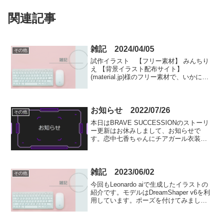
関連記事
雑記 2024/04/05
その他
試作イラスト 【フリー素材】 みんちり
え 【背景イラスト配布サイト】
(material.jp)様のフリー素材で、いかにも
当ブログの趣旨にピッタリの背景素材が
見つかりましたので、早速使ってみたい
と思います。背景は、みんちりえ（ ）様
のフリー...
お知らせ 2022/07/26
その他
本日はBRAVE SUCCESSIONのストーリ
ー更新はお休みしまして、お知らせで
す。恋中七香ちゃんにチアガール衣装の
設定画を追加掲載しました。ご興味のお
ありの方は是非ご覧くださいませ。イラ
スト作成は、今回も造園半太郎様にお願
いしております...
雑記 2023/06/02
その他
今回もLeonardo aiで生成したイラストの
紹介です。モデルはDreamShaper v6を利
用しています。ポーズを付けてみまし
た。プロンプトは「白色の半ズボンを穿
いていて、〇色の半袖ポロシャツを着て