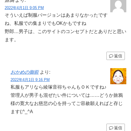
旅鴉
より:
2022年4月1日 9:05 PM
そういえば制服バージョンはあまりなかったです
ね、私服での集まりでもOKかもですね
野郎…男子は、このサイトのコンセプトだとありだと思い
ます。
返信
おかめの御前
より:
2022年4月1日 9:16 PM
私服もアリなら綾塚音祢ちゃんもＯＫですね♪
管理人が男子も混ぜたい件については……どうか旅鴉
様の寛大なお慈悲の心を持ってご容赦願えればと存じ
ます(;^_^A
返信