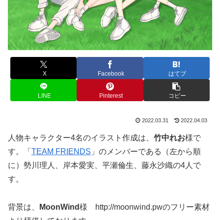
X
Facebook
はてブ
LINE
Pinterest
コピー
2022.03.31
2022.04.03
人物キャラクター4名のイラスト作成は、
竹中れお
様で
す。「
TEAM FRIENDS
」のメンバーである（左から順
に）勢川理人、岸本愛実、平瀬倫生、藤永沙織の4人で
す。
背景は、
MoonWind
様 http://moonwind.pwのフリー素材