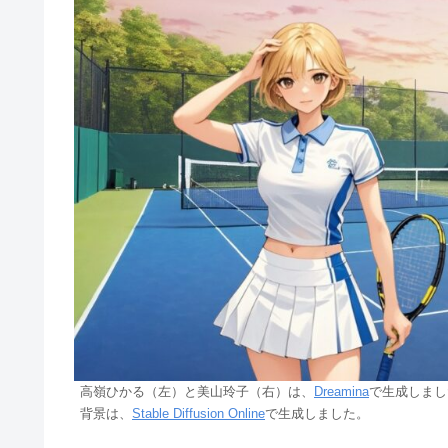
高嶺ひかる（左）と美山玲子（右）は、
Dreamina
で生成しまし
背景は、
Stable Diffusion Online
で生成しました。