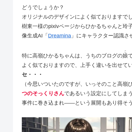
どうでしょうか？
オリジナルのデザインによく似ておりますで
樹東一様のpixivページからひかるちゃんと
像生成AI「
Dreamina
」にキャラクター認識さ
こ
特に高嶺ひかるちゃんは、うちのブログの
娘
よく似ておりますので、上手く違いを出せて
セ・・・
（今思いついたのですが、いっそのこと高嶺
つのそっくりさん
であるいう設定にしてしま
事件に巻き込まれ――という展開もあり得そ