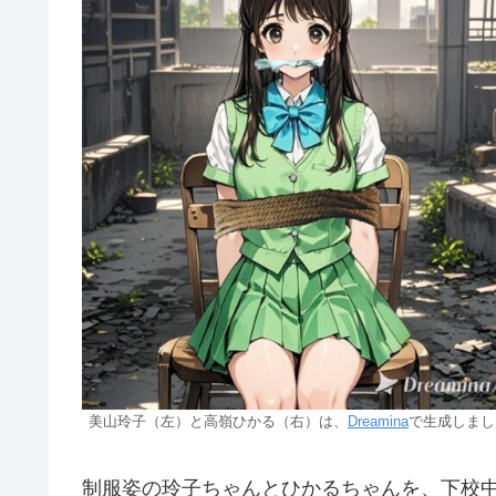
美山玲子（左）と高嶺ひかる（右）は、
Dreamina
で生成しまし
制服姿の玲子ちゃんとひかるちゃんを、下校