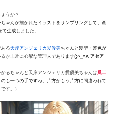
しょうか？
玲子ちゃんが描かれたイラストをサンプリングして、画
せて生成しました。
である
天岸アンジェリカ愛優美
ちゃんと髪型・髪色が
いるか非常に心配な管理人であります
(;^_^A アセア
ひかるちゃんと天岸アンジェリカ愛優美ちゃんは
瓜二
うのも一つの手ですね。片方がもう片方に間違われて
うです。）