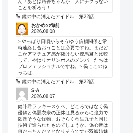
ん？あとは路香ちゃんが二人にチクらない
ことを祈ろう！
鏡の中に消えたアイドル 第22話
おかめの御前
2026.08.08
> やっぱり日頃からそうゆう信頼関係と常
時連絡し合おうことは必要ですね。まだど
こかアマチュア感が抜けない遼馬君と比較
して、やはりオリンポスのメンバーたちは
プロフェッショナルですね。> 偽ここのね
っちは...
鏡の中に消えたアイドル 第22話
S-A
2026.08.07
健斗君ラッキースケベ、どころではなく偽
優鶴と偽麗衣奈の正体は見るからに強力で
凶暴そうな怪物、おそらく竜生九子と同じ
技術で造られたものでしょうか。偽心音は
何だったんだ？となりそうですが双螭姉妹