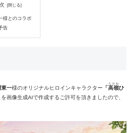
次
一様とのコラボ
予告
たかね
樹東一
様のオリジナルヒロインキャラクター
「
高嶺
ひ
を画像生成AIで作成するご許可を頂きましたので、