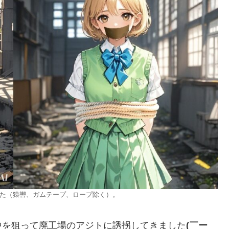
た（猿轡、ガムテープ、ロープ除く）。
中を狙って廃工場のアジトに誘拐してきました
(￣ー