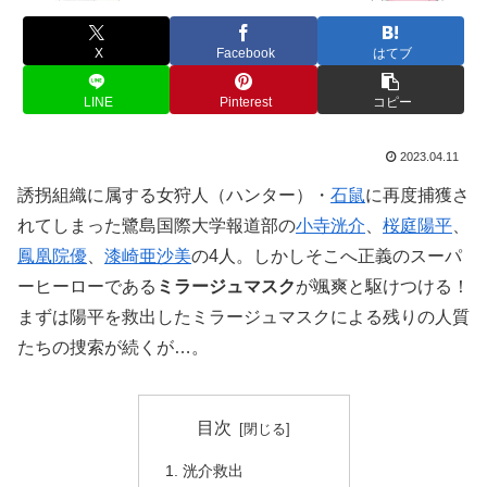
X
Facebook
はてブ
LINE
Pinterest
コピー
2023.04.11
誘拐組織に属する女狩人（ハンター）・
石鼠
に再度捕獲さ
れてしまった鷺島国際大学報道部の
小寺洸介
、
桜庭陽平
、
鳳凰院優
、
漆崎亜沙美
の4人。しかしそこへ正義のスーパ
ーヒーローである
ミラージュマスク
が颯爽と駆けつける！
まずは陽平を救出したミラージュマスクによる残りの人質
たちの捜索が続くが…。
目次
洸介救出