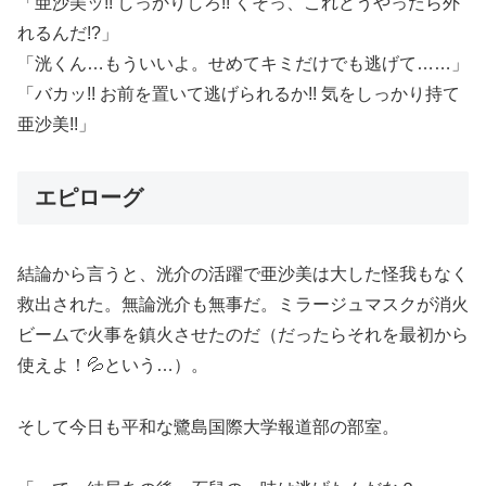
「亜沙美ッ!! しっかりしろ!! くそっ、これどうやったら外
れるんだ!?」
「洸くん…もういいよ。せめてキミだけでも逃げて……」
「バカッ!! お前を置いて逃げられるか!! 気をしっかり持て
亜沙美!!」
エピローグ
結論から言うと、洸介の活躍で亜沙美は大した怪我もなく
救出された。無論洸介も無事だ。ミラージュマスクが消火
ビームで火事を鎮火させたのだ（
だったらそれを最初から
使えよ！
💦
という…
）。
そして今日も平和な鷺島国際大学報道部の部室。