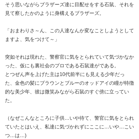
そう思いながらブラザーズ達に目配せをする石鼠、それを
見て察したかのように身構えるブラザーズ。
「おまわりさ～ん、この人達なんか変なことしようとして
ますよ、気をつけて～」
突如それは現れた、警察官に気をとられていて気づかなか
った、仮にも裏社会のプロである石鼠達がである。
とつぜん声を上げた主は10代前半にも見える少年だっ
た、金色の髪にブラウンとブルーのオッドアイの瞳が特徴
的な美少年、彼は微笑みながら石鼠のすぐ傍に立ってい
た。
（なぜこんなところに子供…いや待て、警官に気をとられ
ていたとはいえ、私達に気づかれずにここに…いや…こい
つ…は…)