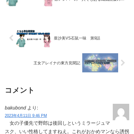
柄を預かったと称する正体不明の悪党一
味は、彼女を助けたければ「鬼哭山（き
こくさん）」の龍神洞窟まで小寺洸介、
桜庭陽平、漆崎亜沙美の3...
亜沙美VS石鼠一味 第9話
王女アレイナの東方見聞記
コメント
bakubond
より:
2023年4月11日 9:46 PM
女の子優先で野郎は後回しというミラージュマ
スク、いい性格してますねえ。これがおかめマンなら誘拐