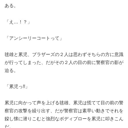
ある。
「え…！？」
「アンシーリーコートって」
毬雄と累児、ブラザーズの２人は思わずそちらの方に意識
が行ってしまった、だがその２人の目の前に警察官の影が
迫る。
「累児っ!!」
累児に向かって声を上げる毬雄、累児は慌てて目の前の警
察官の攻撃を繰り出す、だが警察官は素早い動きでそれを
躱し懐に潜りこむと強烈なボディブローを累児に叩きこん
だ。