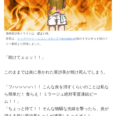
漆崎亜沙美イラストは、
ぽよい
様。
背景は、
トップページ – ニコニ･コモンズ (nicovideo.jp)
様の
トリンケット
様のフ
リー素材より拝借しました。
「助けてェェッ！！」
このままでは炎に巻かれた亜沙美が焼け死んでしまう。
「フハハハハハ！！ こんな炎を消すくらいのことは私な
ら簡単だ！ 食らえ！ ミラージュ絶対零度凍結ビー
ム！！」
「ちょっと待て！！ そんな物騒な光線を撃ったら、炎が
消える前に亜沙美ちゃんが凍死しちゃうぞ！！」