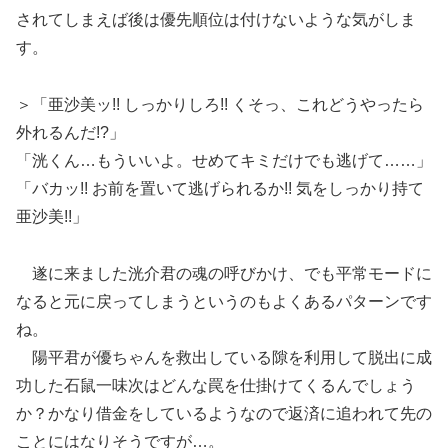
されてしまえば後は優先順位は付けないような気がしま
す。
＞「亜沙美ッ!! しっかりしろ!! くそっ、これどうやったら
外れるんだ!?」
「洸くん…もういいよ。せめてキミだけでも逃げて……」
「バカッ!! お前を置いて逃げられるか!! 気をしっかり持て
亜沙美!!」
遂に来ました洸介君の魂の呼びかけ、でも平常モードに
なると元に戻ってしまうというのもよくあるパターンです
ね。
陽平君が優ちゃんを救出している隙を利用して脱出に成
功した石鼠一味次はどんな罠を仕掛けてくるんでしょう
か？かなり借金をしているようなので返済に追われて先の
ことにはなりそうですが…。