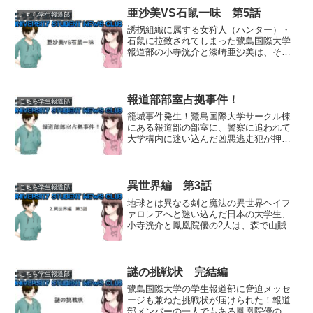
んね亜沙美。私、亜沙美の...
亜沙美VS石鼠一味 第5話
こちら学生報道部
誘拐組織に属する女狩人（ハンター）・
石鼠に拉致されてしまった鷺島国際大学
報道部の小寺洸介と漆崎亜沙美は、そこ
で一方的に課された救出ゲームに失敗し
てしまう。続けて拉致されて来た同じ報
道部の桜庭陽平と鳳凰院優にも、同様の
捕虜救出ゲームが課されて...
報道部部室占拠事件！
こちら学生報道部
籠城事件発生！鷺島国際大学サークル棟
にある報道部の部室に、警察に追われて
大学構内に迷い込んだ凶悪逃走犯が押し
入り、たまたまその場に居合わせた部員
の小寺洸介と漆崎亜沙美、そして部室に
遊びに来ていた綾塚音祢と柏葉美佳の計4
名が人質に取られる事件...
異世界編 第3話
こちら学生報道部
地球とは異なる剣と魔法の異世界ヘイフ
ァロレアへと迷い込んだ日本の大学生、
小寺洸介と鳳凰院優の2人は、森で山賊に
捕まっていたところをシェヴューツァン
ド王国の王太子シャインと彼に率いられ
る山賊討伐隊に助けられた。洸介と優が
の2人が異世界人である...
謎の挑戦状 完結編
こちら学生報道部
鷺島国際大学の学生報道部に脅迫メッセ
ージも兼ねた挑戦状が届けられた！報道
部メンバーの一人でもある鳳凰院優の身