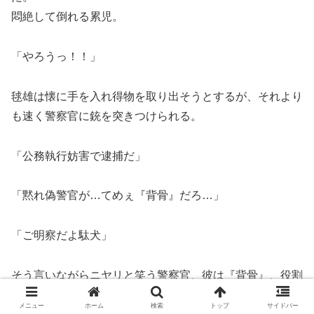
悶絶して倒れる累児。
「やろうっ！！」
毬雄は懐に手を入れ得物を取り出そうとするが、それより
も速く警察官に銃を突きつけられる。
「公務執行妨害で逮捕だ」
「黙れ偽警官が…てめぇ『背骨』だろ…」
「ご明察だよ駄犬」
そう言いながらニヤリと笑う警察官、彼は『背骨』、役割
は違うがブラザーズと同じ猟犬である。
メニュー
ホーム
検索
トップ
サイドバー