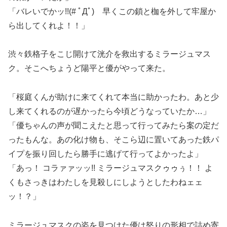
「バレいでかッ!!(# ﾟДﾟ) 早くこの鎖と枷を外して牢屋か
ら出してくれよ！！」
渋々鉄格子をこじ開けて洸介を救出するミラージュマス
ク。そこへちょうど陽平と優がやって来た。
「桜庭くんが助けに来てくれて本当に助かったわ。あと少
し来てくれるのが遅かったら今頃どうなっていたか…」
「優ちゃんの声が聞こえたと思って行ってみたら案の定だ
ったもんな。あの化け物も、そこら辺に置いてあった鉄パ
イプを振り回したら勝手に逃げて行ってよかったよ」
「あっ！ コラァァッッ!! ミラージュマスクゥゥぅ！！ よ
くもさっきはわたしを見殺しにしようとしたわねェェ
ッ！？」
ミラージュマスクの姿を見つけた優は怒りの形相で詰め寄