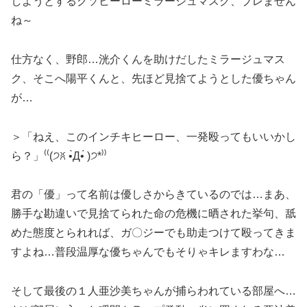
しようとするクソヒーローミラージュマスク、ブレません
ね～
仕方なく、野郎…洸介くんを助けだしたミラージュマス
ク、そこへ陽平くんと、先ほど見捨てようとした優ちゃん
が…
＞「ねえ、このインチキヒーロー、一発殴ってもいいかし
ら？」⁽⁽(੭ꐦ •̀Д•́ )੭*⁾⁾
君の「優」って名前は優しさからきているのでは…まあ、
勝手な勘違いで見捨てられた命の危機に晒された挙句、舐
めた態度とられれば、ガ〇ジーでも助走つけて殴ってきま
すよね…普段温厚な優ちゃんでもそりゃキレますわな…
そして最後の１人亜沙美ちゃんが捕らわれている部屋へ…