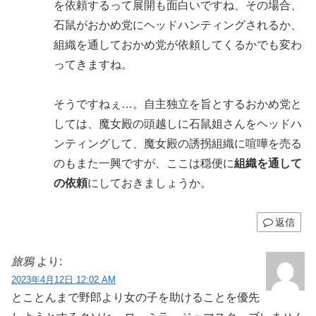
を依頼するって展開も面白いですね、その場合、
石鼠がおかめ党にヘッドハンティングされるか、
組織を通しておかめ党が依頼してくるかでも変わ
ってきますね。
そうですねぇ…。自主独立を旨とするおかめ党と
しては、魔女殿の頭越しに石鼠姐さんをヘッドハ
ンティングして、魔女殿の誘拐組織に喧嘩を売る
のもまた一興ですが、ここは穏便に
組織を通して
の依頼
にしておきましょうか。
返信
旅鴉
より:
2023年4月12日 12:02 AM
とことんまで野郎より女の子を助けることを優先