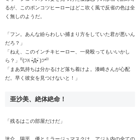
るが、このポンコツヒーローはどこ吹く風で反省の色は全
く無しのようだ。
「フン。あんな紛らわしい捕まり方をしていた君が悪いん
だろ？」
「ねえ、このインチキヒーロー、一発殴ってもいいかし
ら？」⁽⁽(੭ꐦ •̀Д•́ )੭*⁾⁾
「まあ気持ちは分かるけど落ち着けよ。漆崎さんが心配
だ。早く彼女を見つけないと！」
亜沙美、絶体絶命！
「残るはこの部屋だけだ」
洸介、陽平、優とミラージュマスクは、アジト内の全ての