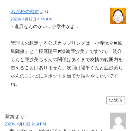
おかめの御前
より:
2023年4月12日 4:44 AM
> 進展せんのかい…小学生かよ…
管理人の想定する公式カップリングは「小寺洸介✖鳳
凰院優」と「桜庭陽平✖漆崎亜沙美」ですので、洸介
くんと亜沙美ちゃんの関係はあくまで友情の範囲内を
超えることはありません。次回は陽平くんと亜沙美ち
ゃんのコンビにスポットを当てた話をやりたいです
ね。
返信
旅鴉
より:
2023年4月13日 9:19 PM