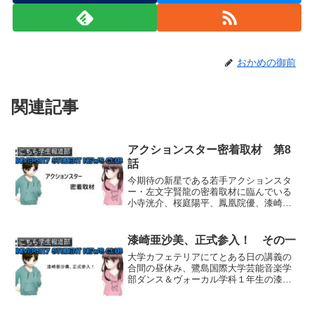
おかめの御前
関連記事
アクションスター密着取材 第8
こちら学生報道部
話
今期待の新星である若手アクションスタ
ー・左文字賢龍の密着取材に臨んでいる
小寺洸介、桜庭陽平、鳳凰院優、漆崎亜
沙美ら、いつもの鷺島国際大学報道部取
材班の4人だったが、賢龍の妹・美藤美虎
の話から、賢龍が何者かに脅迫されてい
漆崎亜沙美、正式参入！ その一
こちら学生報道部
ることを知る。そして洸...
大学カフェテリアにてとある日の講義の
合間の昼休み、鷺島国際大学芸能音楽学
部ダンス＆ヴォーカル学科１年生の漆崎
亜沙美とその親友である熊川悠里は大学
構内にあるちょっとおしゃれなカフェテ
リアで仲良く昼食を取っていた。「ごめ