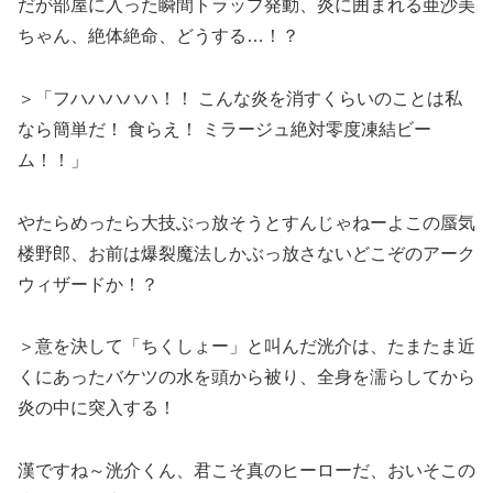
だが部屋に入った瞬間トラップ発動、炎に囲まれる亜沙美
ちゃん、絶体絶命、どうする…！？
＞「フハハハハハ！！ こんな炎を消すくらいのことは私
なら簡単だ！ 食らえ！ ミラージュ絶対零度凍結ビー
ム！！」
やたらめったら大技ぶっ放そうとすんじゃねーよこの蜃気
楼野郎、お前は爆裂魔法しかぶっ放さないどこぞのアーク
ウィザードか！？
＞意を決して「ちくしょー」と叫んだ洸介は、たまたま近
くにあったバケツの水を頭から被り、全身を濡らしてから
炎の中に突入する！
漢ですね～洸介くん、君こそ真のヒーローだ、おいそこの