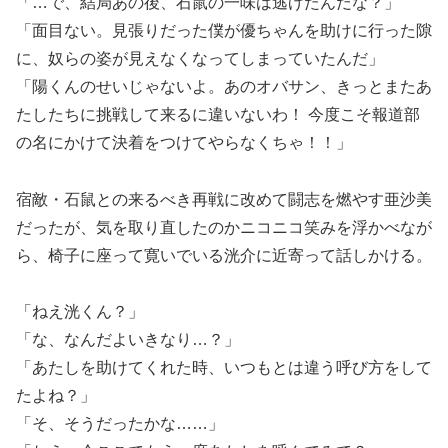
「…で、結局あの後、石鼠の一味は逃げたんだな？」
「面目ない。見張りだった僕が優ちゃんを助けに行った隙
に、奴らの姿が見えなくなってしまっていたんだ」
「陽くんのせいじゃないよ。あのオバサン、きっとまたあ
たしたちに挑戦して来るに違いないわ！ 今度こそ報道部
の名にかけて決着をつけてやらなくちゃ！！」
宿敵・石鼠との来るべき再戦に改めて闘志を燃やす亜沙美
だったが、気を取り直したのかニコニコ笑みを浮かべなが
ら、椅子に座って寛いでいる洸介に近寄って話しかける。
「ねえ洸くん？」
「な、なんだよいきなり…？」
「あたしを助けてくれた時、いつもとは違う呼び方をして
たよね？」
「そ、そうだったかな……」