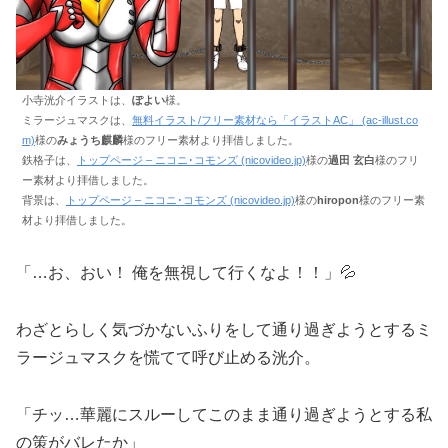
小寺洸介イラストは、
ぽよい
様。
ミラージュマスクは、
無料イラスト/フリー素材なら「イラストAC」 (ac-illust.co
m)
様の
みょうち麒麟
様のフリー素材より拝借しました。
鉄格子は、
トップページ – ニコニ･コモンズ (nicovideo.jp)
様の
過田 玄白
様のフリ
ー素材より拝借しました。
背景は、
トップページ – ニコニ･コモンズ (nicovideo.jp)
様の
hiropon
様のフリー素
材より拝借しました。
「…お、おい！ 俺を無視して行くなよ！！」💦
わざとらしく気づかないふりをして通り過ぎようとするミ
ラージュマスクを慌てて呼び止める洸介。
「チッ…華麗にスルーしてこのまま通り過ぎようとする私
の策がバレたか」