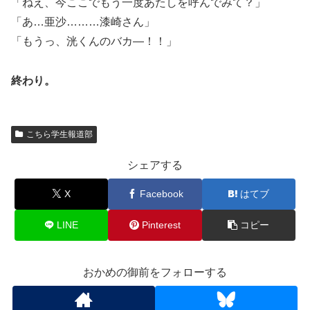
「ねえ、今ここでもう一度あたしを呼んでみて？」
「あ…亜沙………漆崎さん」
「もうっ、洸くんのバカ―！！」
終わり。
こちら学生報道部
シェアする
X
Facebook
はてブ
LINE
Pinterest
コピー
おかめの御前をフォローする