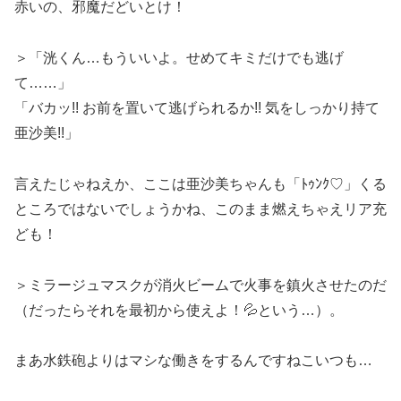
赤いの、邪魔だどいとけ！
＞「洸くん…もういいよ。せめてキミだけでも逃げ
て……」
「バカッ!! お前を置いて逃げられるか!! 気をしっかり持て
亜沙美!!」
言えたじゃねえか、ここは亜沙美ちゃんも「ﾄｩﾝｸ♡」くる
ところではないでしょうかね、このまま燃えちゃえリア充
ども！
＞ミラージュマスクが消火ビームで火事を鎮火させたのだ
（だったらそれを最初から使えよ！💦という…）。
まあ水鉄砲よりはマシな働きをするんですねこいつも…