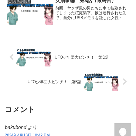
女刑事編 第3話（最終回）
こちら学生報道部
前回、ヤクザ風の男たちに車で拉致され
てしまった桜庭陽平。彼は連行された先
で、自分にUSBメモリを託した女性・笹
南侑衣梨と再会した。お互いに縛られて
いて口にも猿轡を噛まされているため、
意思の疎通はできないのだが…。桜庭陽
平と笹南侑衣梨イラスト...
UFO少年団大ピンチ！ 第3話
UFO少年団大ピンチ！ 第5話
コメント
bakubond
より:
2024年4月13日 10:42 PM