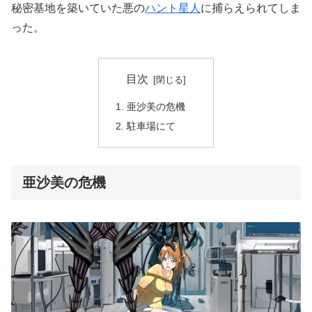
秘密基地を築いていた悪の
ハント星人
に捕らえられてしま
った。
目次
亜沙美の危機
駐車場にて
亜沙美の危機