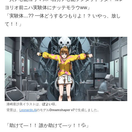
ヨリオ前ニハ実験体にナッテモラウww」
「実験体…?? 一体どうするつもりよ！？ いやっ、放し
て！！」
漆崎亜沙美イラストは、
ぽよい
様。
背景は、
Leonardo.Ai
のモデル
Dreamshaper v7
で生成しました。
「助けて―！！ 誰か助けて―ッ！！💦」