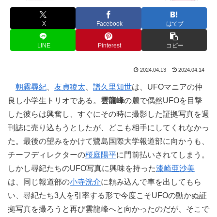
X
Facebook
はてブ
LINE
Pinterest
コピー
2024.04.13
2024.04.14
朝霧尋紀
、
友貞稜太
、
譜久里知世
は、UFOマニアの仲
良し小学生トリオである。
雲龍峰
の麓で偶然UFOを目撃
した彼らは興奮し、すぐにその時に撮影した証拠写真を週
刊誌に売り込もうとしたが、どこも相手にしてくれなかっ
た。最後の望みをかけて鷺島国際大学報道部に向かうも、
チーフディレクターの
桜庭陽平
に門前払いされてしまう。
しかし尋紀たちのUFO写真に興味を持った
漆崎亜沙美
は、同じ報道部の
小寺洸介
に頼み込んで車を出してもら
い、尋紀たち3人を引率する形で今度こそUFOの動かぬ証
拠写真を撮ろうと再び雲龍峰へと向かったのだが、そこで