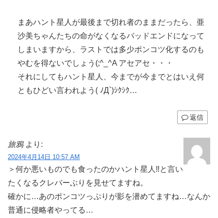
まあハント星人が最後まで切れ者のままだったら、亜
沙美ちゃんたちの命がなくなるバッドエンドになって
しまいますから、ラストでは多少ポンコツ化するのも
やむを得ないでしょう(;^_^A アセアセ・・・
それにしてもハント星人、今までが今までとはいえ何
ともひどい言われよう( ﾉД`)ｼｸｼｸ…
返信
旅鴉
より:
2024年4月14日 10:57 AM
＞何か悪いものでも食ったのかハント星人‼と言い
たくなるクレバーぶりを見せてますね。
確かに…あのポンコツっぷりが影を潜めてますね…なんか
普通に侵略者やってる…