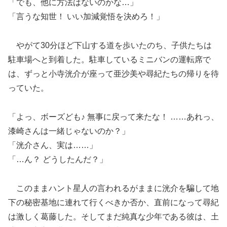
「でも、他に方法はないのかな…」
「言うな知世！ いい加減覚悟を決めろ！」
やがて30分ほど下山する道を歩いたのち、子供たちは
駐車場へと到着した。駐車しているミニバンの運転席で
は、ずっと小寺洸介が座って亜沙美や尋紀たちの帰りを待
っていた。
「よっ、ボーズども♪ 無事に戻って来たな！ ……あれっ、
漆崎さんは一緒じゃないのか？」
「洸介さん、実は……」
「…ん？ どうしたんだ？」
このままハント星人の言われるがままに洸介を騙して地
下の秘密基地に連れて行くべきか否か、直前になって尋紀
は激しく葛藤した。そしてまだ純真な少年である彼は、土