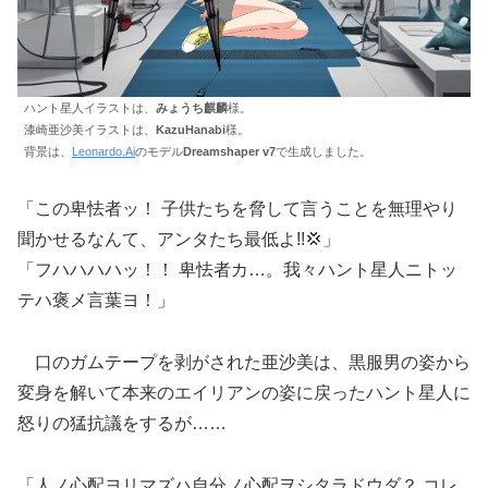
ハント星人イラストは、
みょうち麒麟
様。
漆崎亜沙美イラストは、
KazuHanabi
様。
背景は、
Leonardo.Ai
のモデル
Dreamshaper v7
で生成しました。
「この卑怯者ッ！ 子供たちを脅して言うことを無理やり
聞かせるなんて、アンタたち最低よ!!💢」
「フハハハハッ！！ 卑怯者カ…。我々ハント星人ニトッ
テハ褒メ言葉ヨ！」
口のガムテープを剥がされた亜沙美は、黒服男の姿から
変身を解いて本来のエイリアンの姿に戻ったハント星人に
怒りの猛抗議をするが……
「人ノ心配ヨリマズハ自分ノ心配ヲシタラドウダ？ コレ