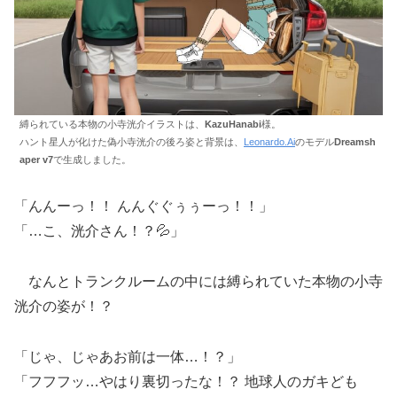
縛られている本物の小寺洸介イラストは、
KazuHanabi
様。
ハント星人が化けた偽小寺洸介の後ろ姿と背景は、
Leonardo.Ai
のモデル
Dreamsh
aper v7
で生成しました。
「んんーっ！！ んんぐぐぅぅーっ！！」
「…こ、洸介さん！？💦」
なんとトランクルームの中には縛られていた本物の小寺
洸介の姿が！？
「じゃ、じゃあお前は一体…！？」
「フフフッ…やはり裏切ったな！？ 地球人のガキども