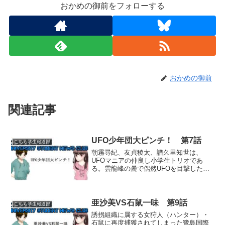
おかめの御前をフォローする
おかめの御前
関連記事
UFO少年団大ピンチ！ 第7話
こちら学生報道部
朝霧尋紀、友貞稜太、譜久里知世は、
UFOマニアの仲良し小学生トリオであ
る。雲龍峰の麓で偶然UFOを目撃した彼
らは興奮し、すぐにその時に撮影した証
拠写真を週刊誌に売り込もうとしたが、
どこも相手にしてくれなかった。最後の
望みをかけて鷺島国際大学...
亜沙美VS石鼠一味 第9話
こちら学生報道部
誘拐組織に属する女狩人（ハンター）・
石鼠に再度捕獲されてしまった鷺島国際