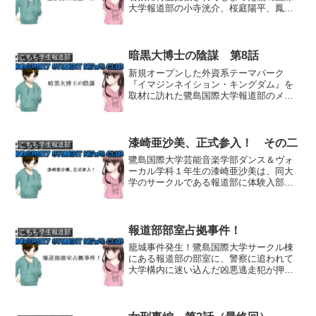
大学報道部の小寺洸介、桜庭陽平、鳳凰
院優、漆崎亜沙美の4人。しかしそこへ正
義のスーパーヒーローであるミラージュ
マスクが颯爽と駆けつける！？自称：大
宇宙の大いなる正義の使...
暗黒大博士の陰謀 第8話
こちら学生報道部
新規オープンした外資系テーマパーク
『イマジンネイション・キングダム』を
取材に訪れた鷺島国際大学報道部のメン
バーたち。しかしその地下では暗黒大博
士ダークプロフェッサーによる恐るべき
陰謀が進められていた。 テーマパーク
の取材に同行していた鳳凰院...
漆崎亜沙美、正式参入！ その二
こちら学生報道部
鷺島国際大学芸能音楽学部ダンス＆ヴォ
ーカル学科１年生の漆崎亜沙美は、同大
学のサークルである報道部に体験入部す
るため、小寺洸介、桜庭陽平、鳳凰院優
の3人に同行して瀬戸内海の無人島・羽孔
島（はくしま）を訪れていたが……。怪
しい小屋を発見！「どう...
報道部部室占拠事件！
こちら学生報道部
籠城事件発生！鷺島国際大学サークル棟
にある報道部の部室に、警察に追われて
大学構内に迷い込んだ凶悪逃走犯が押し
入り、たまたまその場に居合わせた部員
の小寺洸介と漆崎亜沙美、そして部室に
遊びに来ていた綾塚音祢と柏葉美佳の計4
名が人質に取られる事件...