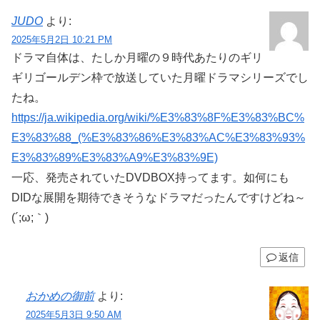
JUDO
より:
2025年5月2日 10:21 PM
ドラマ自体は、たしか月曜の９時代あたりのギリ
ギリゴールデン枠で放送していた月曜ドラマシリーズでし
たね。
https://ja.wikipedia.org/wiki/%E3%83%8F%E3%83%BC%
E3%83%88_(%E3%83%86%E3%83%AC%E3%83%93%
E3%83%89%E3%83%A9%E3%83%9E)
一応、発売されていたDVDBOX持ってます。如何にも
DIDな展開を期待できそうなドラマだったんですけどね～
(´;ω;｀)
返信
おかめの御前
より:
2025年5月3日 9:50 AM