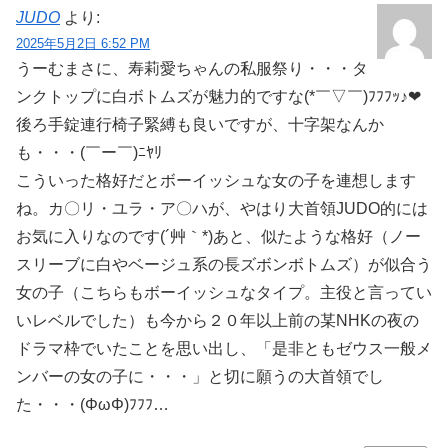
JUDO
より:
2025年5月2日 6:52 PM
うーむまさに、寿莉愛ちゃんの私服祭り・・・タ
ンクトップに白ボトムズが魅力的ですな(*￣▽￣)ﾌﾌﾌｯ♪❤
後ろ手錠連行椅子緊縛も良いですが、十字架なんか
も・・・(￣ー￣)ﾆﾔﾘ
こういった格好だとボーイッシュな女の子を連想します
ね。カ〇リ・ユラ・ア〇ハが、やはり大首領JUDO的には
お気に入りなのです(´艸｀*)あと、似たような格好（ノー
スリーブに白やベージュ系の長ズボンボトムズ）が似合う
女の子（こちらもボーイッシュなタイプ。主役と言ってい
いレベルでした）も今から２０年以上前の某NHKの夜の
ドラマ枠でいたことを思い出し、「是非ともゼウス一般メ
ンバーの女の子に・・・」と切に願うの大首領でし
た・・・(ΦωΦ)ﾌﾌﾌ…