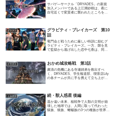
サバゲ―サークル「DRYADES」の新規
加入メンバーである上江洲紗樹は、夜に
自宅近くで変質者に襲われたところを星
彩のルミナに救われた。それ以来、紗樹
はルミナの熱烈なファンとなる。しかし
その後、女子大生を狙った新たな拉致監
禁事件が発生。アスカ...
グラビティ・ブレイカーズ 第10
イラスト
話
竜門会と戦うために厳しい特訓に励むグ
ラビティ・ブレイカーズ。一方、隙を見
て監獄から逃げ出した恋中七香は、同じ
アジトのどこかに捕まっているはずの寺
瀬聖佳の行方を捜す。※chatGPTで生成
した文章に、一部編集を加えておりま
おかめ城攻略戦 第3話
イラスト
す。聖佳を探せ！薄暗...
粛清の危機にある寺瀬姉弟を救出すべ
く、DRYADES、学生報道部、喫茶店Lily
の各チームが共に手を携えて立ち上がっ
た！ しかし悪の組織おかめ党の総本
山、おかめ城へと乗り込んだまではよか
ったものの、敵の罠に墜ち、次々と捕ら
えられていく仲間た...
続・獣人惑星 後編
イラスト
遥か遠い未来、核戦争で人類の文明が崩
壊した地球では、人間に取って代わった
猿族、狼族、蜥蜴族の3つの種族が世界の
覇権を巡って争っていた。そんな時代に