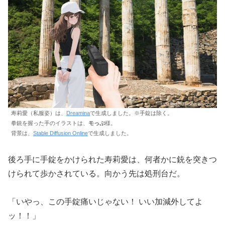
寿莉愛（私服姿）は、
Dreamina
で生成しました。※手錠は除く。
拳銃を握った手のイラストは、
モっぷ
様。
背景は、
Stable Diffusion Online
で生成しました。
後ろ手に手錠をかけられた寿莉愛は、何者かに銃を突きつ
けられて歩かされている。向かう先は処刑台だ。
「いやっ、この手錠痛いじゃない！ いい加減外してよ
ッ！！」