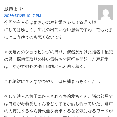
旅鴉
より:
2025年5月2日 10:17 PM
今回の主人公はまさかの寿莉愛ちゃん！管理人様
にしては珍しく、生足の出ていない服装ですね、でもたま
にはこうゆうのも悪くないです。
＞友達とのショッピングの帰り、偶然見かけた指名手配犯
の男。探偵気取りの軽い気持ちで尾行を開始した寿莉愛
は、やがて郊外の廃工場跡地へと辿り着く。
これ絶対にダメなやつやん、ほら捕まっちゃった…
そして縛られ椅子に座らされる寿莉愛ちゃん、隣の部屋で
は男達が寿莉愛ちゃんをどうするか話し合っていた、逃亡
の人質にするやら身代金を要求するなど気になるワードが