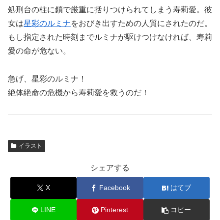
処刑台の柱に鎖で厳重に括りつけられてしまう寿莉愛。彼
女は
星彩のルミナ
をおびき出すための人質にされたのだ。
もし指定された時刻までルミナが駆けつけなければ、寿莉
愛の命が危ない。
急げ、星彩のルミナ！
絶体絶命の危機から寿莉愛を救うのだ！
イラスト
シェアする
X
Facebook
はてブ
LINE
Pinterest
コピー