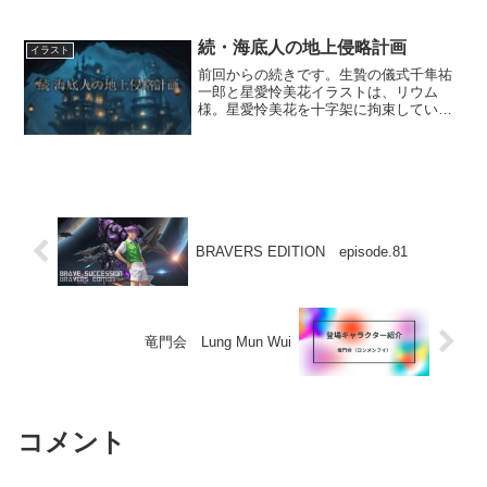
ひょんなことからタイムスリップして迷
い込んでしまった平凡な普通の高校生、
夏幹時生と広田真衣の二...
続・海底人の地上侵略計画
イラスト
前回からの続きです。生贄の儀式千隼祐
一郎と星愛怜美花イラストは、リウム
様。星愛怜美花を十字架に拘束している
ロープは、ニコニ･コモンズ
(nicovideo.jp)様のazyazya様のフリー素材
より拝借しました。背景と海底人たち
は、Leon...
BRAVERS EDITION episode.81
竜門会 Lung Mun Wui
コメント