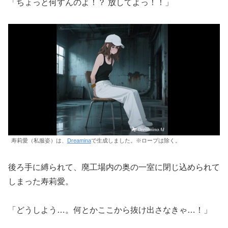
「ちょっと何すんのよ！？ 放してよっ！！」
寿莉愛（私服姿）は、
Dreamina
で生成しました。※ロープは除く。
後ろ手に縛られて、廃工場内の奥の一室に閉じ込められて
しまった寿莉愛。
「どうしよう…。何とかここから抜け出さなきゃ…！」