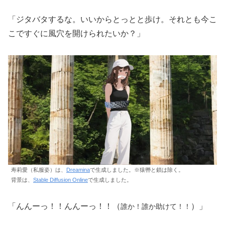
「ジタバタするな。いいからとっとと歩け。それとも今こ
こですぐに風穴を開けられたいか？」
寿莉愛（私服姿）は、
Dreamina
で生成しました。※猿轡と鎖は除く。
背景は、
Stable Diffusion Online
で生成しました。
「んんーっ！！んんーっ！！（
）」
誰か！誰か助けて！！