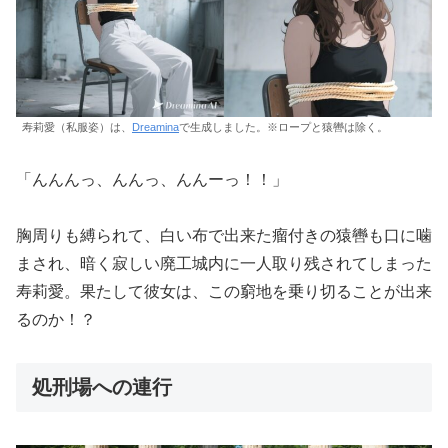
寿莉愛（私服姿）は、
Dreamina
で生成しました。※ロープと猿轡は除く。
「んんんっ、んんっ、んんーっ！！」
胸周りも縛られて、白い布で出来た瘤付きの猿轡も口に噛
まされ、暗く寂しい廃工城内に一人取り残されてしまった
寿莉愛。果たして彼女は、この窮地を乗り切ることが出来
るのか！？
処刑場への連行