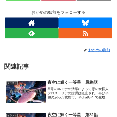
おかめの御前をフォローする
おかめの御前
関連記事
夜空に輝く一等星 最終話
イラスト
星彩のルミナの活躍によって悪の女怪人
フロストリアの陰謀は阻止され、再び平
和の戻った鷺島市。※chatGPTで生成し
た文章に、一部編集を加えております。
帰ってきたいつもの日常 森の奥、木々
に囲まれるようにして建つ、小さな古い
小屋。 ここは埼玉...
夜空に輝く一等星 第31話
イラスト