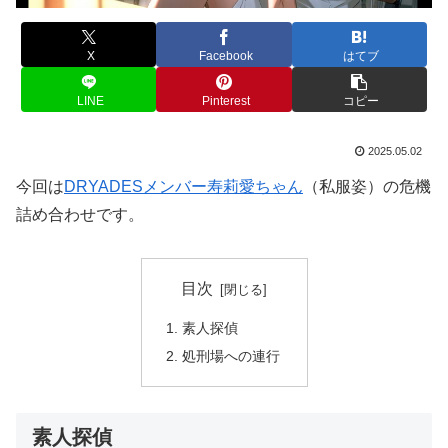
X
Facebook
はてブ
LINE
Pinterest
コピー
2025.05.02
今回は
DRYADESメンバー寿莉愛ちゃん
（私服姿）の危機
詰め合わせです。
目次
素人探偵
処刑場への連行
素人探偵