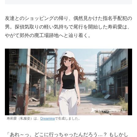
友達とのショッピングの帰り、偶然見かけた指名手配犯の
男。探偵気取りの軽い気持ちで尾行を開始した寿莉愛は、
やがて郊外の廃工場跡地へと辿り着く。
寿莉愛（私服姿）は、
Dreamina
で生成しました。
「あれ～っ、どこに行っちゃったんだろう…？ もしかし