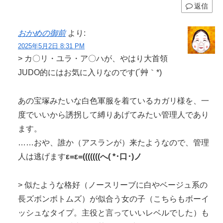
返信
おかめの御前
より:
2025年5月2日 8:31 PM
> カ〇リ・ユラ・ア〇ハが、やはり大首領
JUDO的にはお気に入りなのです(´艸｀*)
あの宝塚みたいな白色軍服を着ているカガリ様を、一
度でいいから誘拐して縛りあげてみたい管理人であり
ます。
……おや、誰か（アスランが）来たようなので、管理
人は逃げます
ε=ε=(((((((へ( *･口･)ノ
> 似たような格好（ノースリーブに白やベージュ系の
長ズボンボトムズ）が似合う女の子（こちらもボーイ
ッシュなタイプ。主役と言っていいレベルでした）も