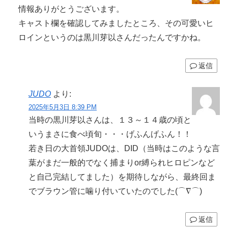
情報ありがとうございます。
キャスト欄を確認してみましたところ、その可愛いヒ
ロインというのは黒川芽以さんだったんですかね。
返信
JUDO
より:
2025年5月3日 8:39 PM
当時の黒川芽以さんは、１３～１４歳の頃と
いうまさに食べ頃旬・・・げふんげふん！！
若き日の大首領JUDOは、DID（当時はこのような言
葉がまだ一般的でなく捕まりor縛られヒロピンなど
と自己完結してました）を期待しながら、最終回ま
でブラウン管に噛り付いていたのでした(⌒∇⌒)
返信