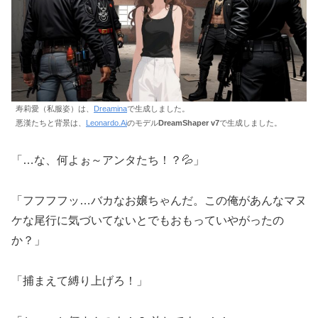
寿莉愛（私服姿）は、
Dreamina
で生成しました。
悪漢たちと背景は、
Leonardo.Ai
のモデル
DreamShaper v7
で生成しました。
「…な、何よぉ～アンタたち！？💦」
「フフフフッ…バカなお嬢ちゃんだ。この俺があんなマヌ
ケな尾行に気づいてないとでもおもっていやがったの
か？」
「捕まえて縛り上げろ！」