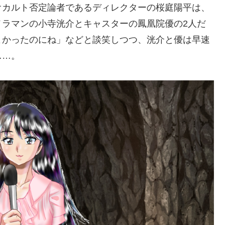
オカルト否定論者であるディレクターの桜庭陽平は、
メラマンの小寺洸介とキャスターの鳳凰院優の2人だ
よかったのにね」などと談笑しつつ、洸介と優は早速
……。