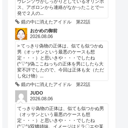
ウレンソウがしっかりとしているオリンポ
ス、アポロンから連絡がなかったことで一
発で２人の...
鏡の中に消えたアイドル 第22話
おかめの御前
2026.08.06
> てっきり偽物の正体は、似ても似つかぬ
男（オッサンという最悪のケースも想
定・・・）と思いきや・・・でしたね
(^▽^)/偽ここねっちの正体を男にしたら大
変不評でしたので、今回は正体も女（ただ
し化け物）...
鏡の中に消えたアイドル 第22話
JUDO
2026.08.06
てっきり偽物の正体は、似ても似つかぬ男
（オッサンという最悪のケースも想
定・・・）と思いきや・・・でしたね
(^▽^)/双螭姉妹、イメージはドラ〇エや某