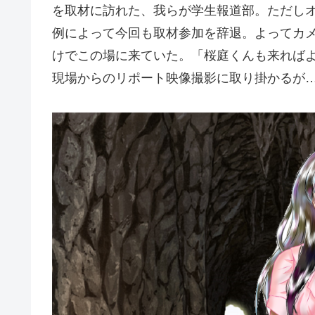
を取材に訪れた、我らが学生報道部。ただし
例によって今回も取材参加を辞退。よってカ
けでこの場に来ていた。「桜庭くんも来れば
現場からのリポート映像撮影に取り掛かるが