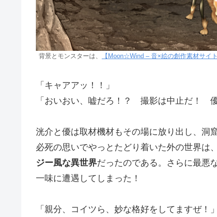
背景とモンスターは、
【Moon☆Wind – 音×絵の創作素材サイト】 (
「キャアアッ！！」
「おいおい、嘘だろ！？ 撮影は中止だ！ 
洸介と優は取材機材もその場に放り出し、洞
必死の思いでやっとたどり着いた外の世界は
ジー風な異世界
だったのである。さらに最悪
一味に遭遇してしまった！
「親分、コイツら、妙な格好をしてますぜ！