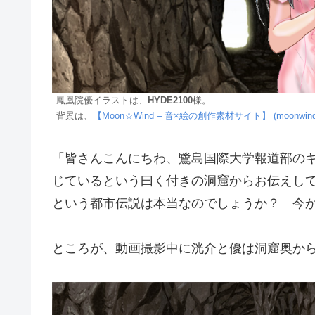
鳳凰院優イラストは、
HYDE2100
様。
背景は、
【Moon☆Wind – 音×絵の創作素材サイト】 (moonwind
「皆さんこんにちわ、鷺島国際大学報道部の
じているという曰く付きの洞窟からお伝えし
という都市伝説は本当なのでしょうか？ 今
ところが、動画撮影中に洸介と優は洞窟奥か