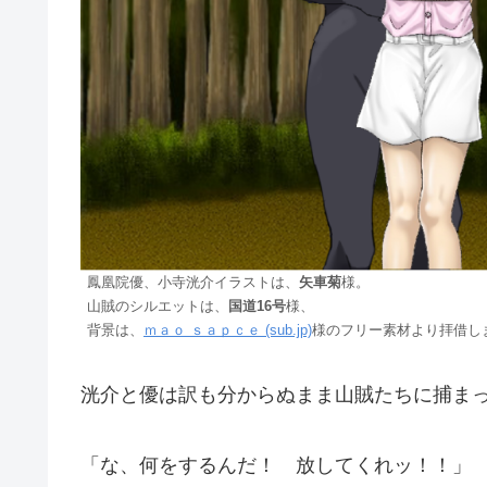
鳳凰院優、小寺洸介イラストは、
矢車菊
様。
山賊のシルエットは、
国道16号
様、
背景は、
ｍａｏ ｓａｐｃｅ (sub.jp)
様のフリー素材より拝借し
洸介と優は訳も分からぬまま山賊たちに捕ま
「な、何をするんだ！ 放してくれッ！！」