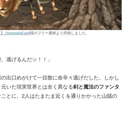
moonwind.pw)
様のフリー素材より拝借しました。
優、逃げるんだッ！！」
窟の出口めがけて一目散に命辛々逃げだした。しかし
、元いた現実世界とは全く異なる
剣と魔法のファンタ
なことに、2人はたまたま近くを通りかかった山賊の
」