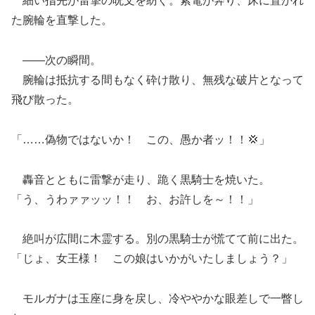
細い指先が雷撃の呪文を紡ぐ。紫電が奔り、床に置かれ
た腕輪を直撃した。
――次の瞬間。
腕輪は抵抗する間もなく砕け散り、無残な破片となって
飛び散った。
「……偽物ではないか！ この、愚か者ッ！！💢」
轟音とともに雷撃が走り、跪く黒騎士を焼いた。
「う、うわァァッッ！！ お、お許しを～！！」
絶叫が広間に木霊する。別の黒騎士が慌てて前に出た。
「じょ、女王様！ この娘はいかがいたしましょう？」
モルガナは玉座に身を戻し、冷ややかな眼差しで一瞥し