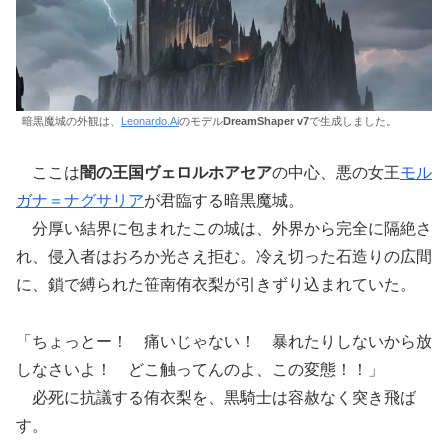
暗黒魔城の外観は、
Leonardo.Ai
のモデル
DreamShaper v7
で生成しました。
ここは
闇の王国ヴェロルホアセア
の中心、悪の女王
モル
ガナ＝ナグサリア
が君臨する暗黒魔城。
分厚い結界に包まれたこの城は、外界から完全に隔絶さ
れ、侵入者はおろか光さえ拒む。冷え切った石造りの広間
に、鎖で縛られた笹南侑衣梨が引きずり込まれていた。
「ちょっとー！ 痛いじゃない！ 暴れたりしないから放
しなさいよ！ どこ触ってんのよ、この変態！！」
必死に抗議する侑衣梨を、黒騎士は容赦なく突き飛ば
す。