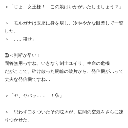
＞「じょ、女王様！ この娘はいかがいたしましょう？」
＞ モルガナは玉座に身を戻し、冷ややかな眼差しで一瞥
した。
＞「……殺せ」
👺＜判断が早い！
問答無用っすね、いきなり剣士ユイリ、生命の危機！
だがここで、砕け散った腕輪の破片から、発信機が…って
丈夫な発信機ですね…
＞「ヤ、ヤバッ……！！💦」
＞ 思わず口をついたその呟きが、広間の空気をさらに凍
りつかせた。