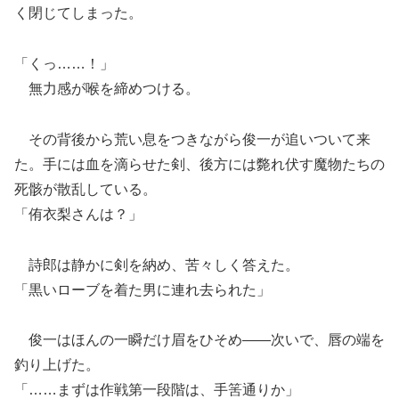
く閉じてしまった。
「くっ……！」
無力感が喉を締めつける。
その背後から荒い息をつきながら俊一が追いついて来
た。手には血を滴らせた剣、後方には斃れ伏す魔物たちの
死骸が散乱している。
「侑衣梨さんは？」
詩郎は静かに剣を納め、苦々しく答えた。
「黒いローブを着た男に連れ去られた」
俊一はほんの一瞬だけ眉をひそめ――次いで、唇の端を
釣り上げた。
「……まずは作戦第一段階は、手筈通りか」