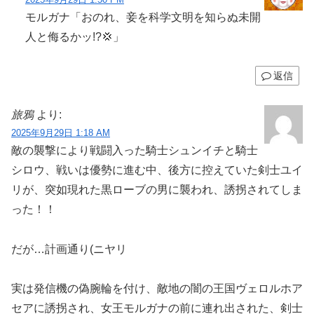
モルガナ「おのれ、妾を科学文明を知らぬ未開
人と侮るかッ!?💢」
返信
旅鴉
より:
2025年9月29日 1:18 AM
敵の襲撃により戦闘入った騎士シュンイチと騎士
シロウ、戦いは優勢に進む中、後方に控えていた剣士ユイ
リが、突如現れた黒ローブの男に襲われ、誘拐されてしま
った！！
だが…計画通り(ニヤリ
実は発信機の偽腕輪を付け、敵地の闇の王国ヴェロルホア
セアに誘拐され、女王モルガナの前に連れ出された、剣士