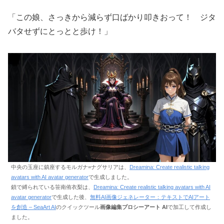
「この娘、さっきから減らず口ばかり叩きおって！ ジタ
バタせずにとっとと歩け！」
中央の玉座に鎮座するモルガナ=ナグサリアは、
Dreamina: Create realistic talking
avatars with AI avatar generator
で生成しました。
鎖で縛られている笹南侑衣梨は、
Dreamina: Create realistic talking avatars with AI
avatar generator
で生成した後、
無料AI画像ジェネレーター：テキストでAIアート
を創造 – SeaArt AI
のクイックツール
画像編集プロシーアート AI
で加工して作成し
ました。