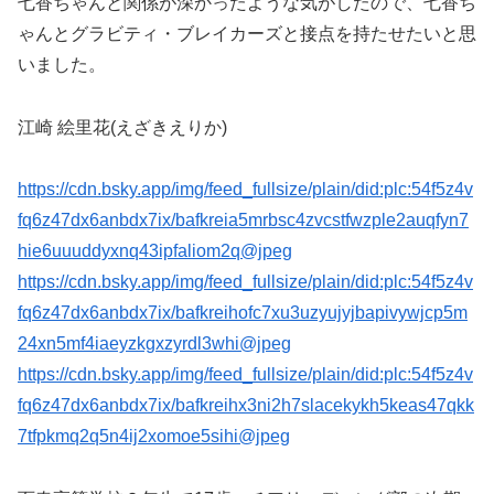
七香ちゃんと関係が深かったような気がしたので、七香ち
ゃんとグラビティ・ブレイカーズと接点を持たせたいと思
いました。
江崎 絵里花(えざきえりか)
https://cdn.bsky.app/img/feed_fullsize/plain/did:plc:54f5z4v
fq6z47dx6anbdx7ix/bafkreia5mrbsc4zvcstfwzple2auqfyn7
hie6uuuddyxnq43ipfaliom2q@jpeg
https://cdn.bsky.app/img/feed_fullsize/plain/did:plc:54f5z4v
fq6z47dx6anbdx7ix/bafkreihofc7xu3uzyujyjbapivywjcp5m
24xn5mf4iaeyzkgxzyrdl3whi@jpeg
https://cdn.bsky.app/img/feed_fullsize/plain/did:plc:54f5z4v
fq6z47dx6anbdx7ix/bafkreihx3ni2h7slacekykh5keas47qkk
7tfpkmq2q5n4ij2xomoe5sihi@jpeg