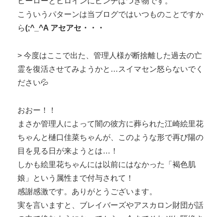
ヒーローとヒロインにピンチはつき物です。
こういうパターンは当ブログではいつものことですか
ら
(;^_^A アセアセ・・・
> 今度はここで出た、管理人様が断捨離した過去の亡
霊を復活させてみようかと…スイマセン怒らないでく
ださい💦
おおー！！
まさか管理人によって闇の彼方に葬られた江崎絵里花
ちゃんと樋口佳菜ちゃんが、このような形で再び陽の
目を見る日が来ようとは…！
しかも絵里花ちゃんには以前にはなかった「褐色肌
娘」という属性まで付与されて！
感謝感激です。ありがとうございます。
実を言いますと、ブレイバーズやアスカロン財団が話