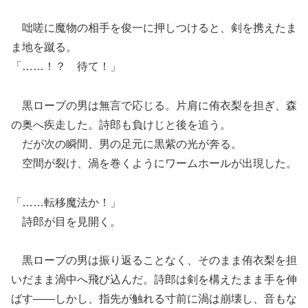
咄嗟に魔物の相手を俊一に押しつけると、剣を携えたま
ま地を蹴る。
「……！？ 待て！」
黒ローブの男は無言で応じる。片肩に侑衣梨を担ぎ、森
の奥へ疾走した。詩郎も負けじと後を追う。
だが次の瞬間、男の足元に黒紫の光が奔る。
空間が裂け、渦を巻くようにワームホールが出現した。
「……転移魔法か！」
詩郎が目を見開く。
黒ローブの男は振り返ることなく、そのまま侑衣梨を担
いだまま渦中へ飛び込んだ。詩郎は剣を構えたまま手を伸
ばす――しかし、指先が触れる寸前に渦は崩壊し、音もな