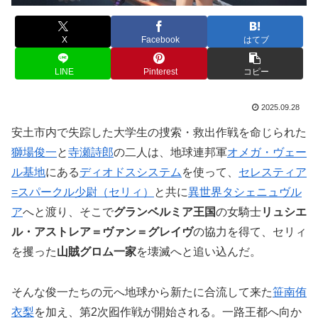
X
Facebook
はてブ
LINE
Pinterest
コピー
2025.09.28
安土市内で失踪した大学生の捜索・救出作戦を命じられた
獅場俊一
と
寺瀬詩郎
の二人は、地球連邦軍
オメガ・ヴェー
ル基地
にある
ディオドスシステム
を使って、
セレスティア
=スパークル少尉（セリィ）
と共に
異世界タシェニュヴル
ア
へと渡り、そこで
グランベルミア王国
の女騎士
リュシエ
ル・アストレア＝ヴァン＝グレイヴ
の協力を得て、セリィ
を攫った
山賊グロム一家
を壊滅へと追い込んだ。
そんな俊一たちの元へ地球から新たに合流して来た
笹南侑
衣梨
を加え、第2次囮作戦が開始される。一路王都へ向か