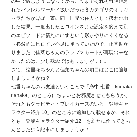
の中で絡むようになってから、今までそれぞれ隔絶さ
れたパラレルワールド扱いだった各カテゴリのオリキ
ャラたちがほぼ一斉に同一世界の住人として扱われ出
した結果、一度出したヒロインをまた設定を変えて別
のエピソードに新たに出すという形がやりにくくなる
→必然的にヒロイン不足に陥っていたので、正直助か
りました（佳菜ちゃんのラップスカートが再現出来な
かったのは、少し残念ではありますが…）。
さて、絵里花ちゃんと佳菜ちゃんの項目はどこに追加
しましょうかね？
七香ちゃんのお友達ということで「恋中 七香 koinaka
nanaka」のところにちょいとお邪魔させてもらうか、
それともグラビティ・ブレイカーズのいる「登場キャ
ラクター紹介.10」のところに追加して載せるか、それ
とも「登場キャラクター紹介.12」を新たに作ってきち
んとした独立記事にしましょうか？