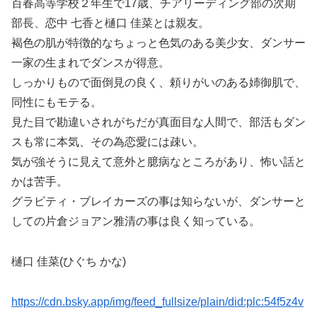
百春高等学校２年生で17歳、チアリーディング部の次期
部長、恋中 七香と樋口 佳菜とは親友。
褐色の肌が特徴的なちょっと色気のある美少女、ダンサー
一家の生まれでダンスが得意。
しっかりもので面倒見の良く、頼りがいのある姉御肌で、
同性にもモテる。
見た目で勘違いされがちだが真面目な人間で、部活もダン
スも常に本気、その為恋愛には疎い。
気が強そうに見えて意外と臆病なところがあり、怖い話と
かは苦手。
グラビティ・ブレイカーズの事は知らないが、ダンサーと
しての片倉ジョアン雅清の事は良く知っている。
樋口 佳菜(ひぐち かな)
https://cdn.bsky.app/img/feed_fullsize/plain/did:plc:54f5z4v