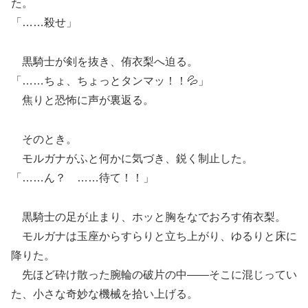
た。
「……殺せ」
黒騎士が剣を抜き、侑衣梨へ迫る。
「……ちょ、ちょっとタンマッ！！💦」
焦りと恐怖に声が裏返る。
そのとき。
モルガナがふと何かに気づき、鋭く制止した。
「……ん？ ……待て！！」
黒騎士の足が止まり、ホッと胸をなでおろす侑衣梨。
モルガナは玉座からすらりと立ち上がり、ゆるりと床に
降りた。
先ほど砕け散った腕輪の破片の中――そこに混じってい
た、小さな奇妙な機械を拾い上げる。