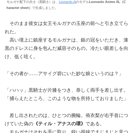
モルガナ配下の兵士（黒騎士）は、
Leonardo.Ai
のモデル
Leonardo Anime XL（C
haracter sheet）
で生成しました。
そのまま彼女は女王モルガナの玉座の前へと引き立てら
れた。
高い壇上に鎮座するモルガナは、銀の冠をいただき、漆
黒のドレスに身を包んだ威容そのもの。冷たい眼差しを向
け、低く呟く。
「その者か……アサイグ砦にいた妙な娘というのは？」
「ハハッ」黒騎士が片膝をつき、恭しく両手を差し出す。
「捕らえたところ、このような物を所持しておりました」
差し出されたのは、ひとつの腕輪。侑衣梨が右手首につ
けていた偽の
《ティル・アナスの環》
である。
モルガナはそれを手に取り、鋭い視線でまじまじと見つ