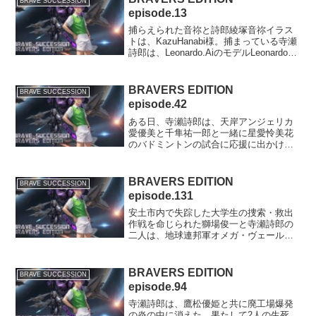
BRAVE SUCCESSION
episode.13
捕らえられた音祢と詩郎綾塚音祢イラス
トは、KazuHanabi様。捕まっている寺瀬
詩郎は、Leonardo.AiのモデルLeonardo
Anime XLで生成しました。ベラドンナ工
作員と累児と背景は、Leonardo.Aiのモデ
ルDrea...
BRAVERS EDITION
BRAVE SUCCESSION
episode.42
ある日、寺瀬詩郎は、天岸アンジェリカ
愛優美と千隼祐一郎と一緒に星愛怜美花
のバドミントンの試合に応援に出かける
が、その怜美花が試合後の更衣室ロッカ
ールームから悲鳴と共に姿を消した。
怜美花の行方を追った詩郎もまた、スパ
BRAVERS EDITION
BRAVE SUCCESSION
ルトイ・S級部隊竜牙ドラ...
episode.131
安土市内で失踪した大学生の捜索・救出
作戦を命じられた獅場俊一と寺瀬詩郎の
二人は、地球連邦軍オメガ・ヴェール基
地にあるディオドスシステムを使って、
セレスティア=スパークル少尉（セリィ）
と共に異世界タシェニュヴルアへと渡
BRAVERS EDITION
BRAVE SUCCESSION
り、グランベルミア王国の...
episode.94
寺瀬詩郎は、鷹松優姫と共に廃工場爆発
の炎の中に消えた。果たして2人の生死