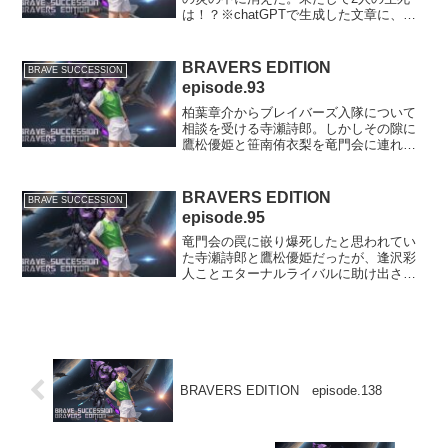
は！？※chatGPTで生成した文章に、一
部編集を加えております。琥珀高校の朝
朝の光が琥珀高校の教室に差し込む中、
生徒たちはそれぞれの机に座り、始業前
BRAVERS EDITION
BRAVE SUCCESSION
のひとときをのんび...
episode.93
柏葉章介からブレイバーズ入隊について
相談を受ける寺瀬詩郎。しかしその隙に
鷹松優姫と笹南侑衣梨を竜門会に連れ去
られてしまった。詩郎は彼女たちの救出
に向かう。※chatGPTで生成した文章
に、一部編集を加えております。夕暮れ
BRAVERS EDITION
BRAVE SUCCESSION
の廃工場夕暮れの帳が...
episode.95
竜門会の罠に嵌り爆死したと思われてい
た寺瀬詩郎と鷹松優姫だったが、逢沢彩
人ことエターナルライバルに助け出され
て生きていた。城島美蘭の保護下に匿わ
れた二人は、まだ敵に捕まっている笹南
侑衣梨を助け出すため、密かに地下から
反撃の機会を伺う。※ch...
BRAVERS EDITION episode.138