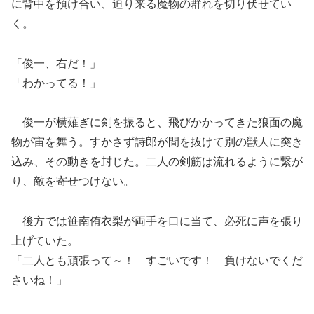
に背中を預け合い、迫り来る魔物の群れを切り伏せてい
く。
「俊一、右だ！」
「わかってる！」
俊一が横薙ぎに剣を振ると、飛びかかってきた狼面の魔
物が宙を舞う。すかさず詩郎が間を抜けて別の獣人に突き
込み、その動きを封じた。二人の剣筋は流れるように繋が
り、敵を寄せつけない。
後方では笹南侑衣梨が両手を口に当て、必死に声を張り
上げていた。
「二人とも頑張って～！ すごいです！ 負けないでくだ
さいね！」