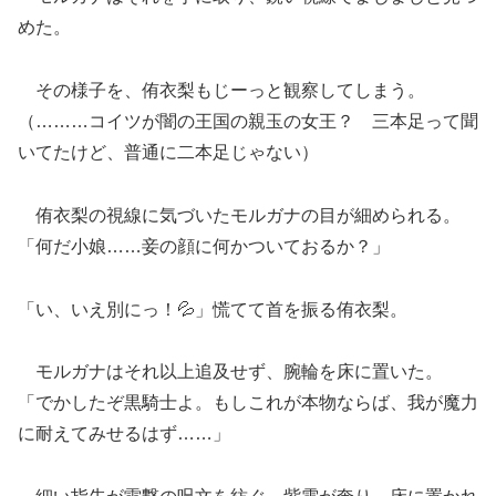
めた。
その様子を、侑衣梨もじーっと観察してしまう。
（………コイツが闇の王国の親玉の女王？ 三本足って聞
いてたけど、普通に二本足じゃない）
侑衣梨の視線に気づいたモルガナの目が細められる。
「何だ小娘……妾の顔に何かついておるか？」
「い、いえ別にっ！💦」慌てて首を振る侑衣梨。
モルガナはそれ以上追及せず、腕輪を床に置いた。
「でかしたぞ黒騎士よ。もしこれが本物ならば、我が魔力
に耐えてみせるはず……」