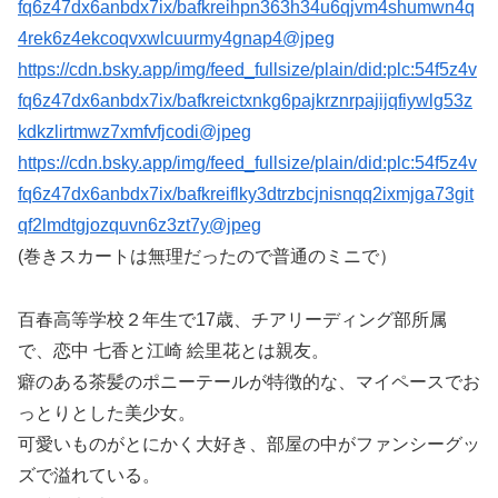
fq6z47dx6anbdx7ix/bafkreihpn363h34u6qjvm4shumwn4q
4rek6z4ekcoqvxwlcuurmy4gnap4@jpeg
https://cdn.bsky.app/img/feed_fullsize/plain/did:plc:54f5z4v
fq6z47dx6anbdx7ix/bafkreictxnkg6pajkrznrpajijqfiywlg53z
kdkzlirtmwz7xmfvfjcodi@jpeg
https://cdn.bsky.app/img/feed_fullsize/plain/did:plc:54f5z4v
fq6z47dx6anbdx7ix/bafkreiflky3dtrzbcjnisnqq2ixmjga73git
qf2lmdtgjozquvn6z3zt7y@jpeg
(巻きスカートは無理だったので普通のミニで）
百春高等学校２年生で17歳、チアリーディング部所属
で、恋中 七香と江崎 絵里花とは親友。
癖のある茶髪のポニーテールが特徴的な、マイペースでお
っとりとした美少女。
可愛いものがとにかく大好き、部屋の中がファンシーグッ
ズで溢れている。