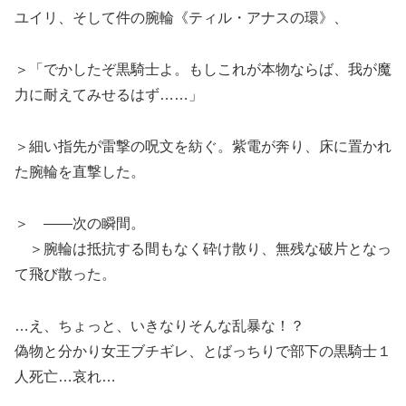
ユイリ、そして件の腕輪《ティル・アナスの環》、
＞「でかしたぞ黒騎士よ。もしこれが本物ならば、我が魔
力に耐えてみせるはず……」
＞細い指先が雷撃の呪文を紡ぐ。紫電が奔り、床に置かれ
た腕輪を直撃した。
＞ ――次の瞬間。
＞腕輪は抵抗する間もなく砕け散り、無残な破片となっ
て飛び散った。
…え、ちょっと、いきなりそんな乱暴な！？
偽物と分かり女王ブチギレ、とばっちりで部下の黒騎士１
人死亡…哀れ…