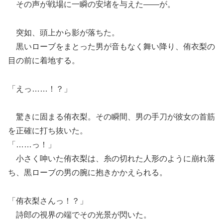
その声が戦場に一瞬の安堵を与えた――が。
突如、頭上から影が落ちた。
黒いローブをまとった男が音もなく舞い降り、侑衣梨の
目の前に着地する。
「えっ……！？」
驚きに固まる侑衣梨。その瞬間、男の手刀が彼女の首筋
を正確に打ち抜いた。
「……っ！」
小さく呻いた侑衣梨は、糸の切れた人形のように崩れ落
ち、黒ローブの男の腕に抱きかかえられる。
「侑衣梨さんっ！？」
詩郎の視界の端でその光景が閃いた。