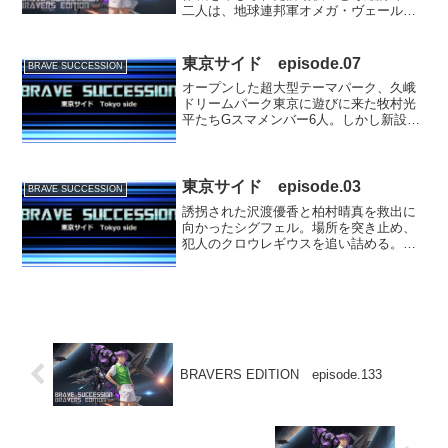
二人は、地球連邦軍オメガ・ヴェール基
地にあるディオドスシステムを使って、
セレスティア=スパークル少尉（セリィ）
と共に異世界タシェニュヴルアへと渡
東京サイド episode.07
BRAVE SUCCESSION
り、そこでグランベルミア...
オープンした超大型テーマパーク、久峨
ドリームパーク東京に遊びに来た牧村光
平たちGスマメンバー6人。しかし新設の
アトラクションを無邪気に遊び回ってい
るうちに一人ずつ巧妙に切り離され、錦
織佳代も一緒にいた筈の日野愛都紗とい
つの間にかはぐれてしま...
東京サイド episode.03
BRAVE SUCCESSION
誘拐された沢渡優香と柏村晴真を救出に
向かったシグフェル。場所を突き止め、
犯人のクロウレギウスを追い詰める。ク
ロウレギウスを難なく倒したシグフェル
は黒幕の名を吐かせようと問い詰める
が、足一歩でクロウレギウスは何者かに
口封じされてしまった！「フ...
BRAVERS EDITION episode.133