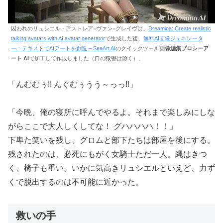
囚われのリュシエル・アストレア=ヴァン=グレイヴは、
Dreamina: Create realistic
talking avatars with AI avatar generator
で生成した後、
無料AI画像ジェネレータ
ー：テキストでAIアートを創造 – SeaArt AI
のクイックツール
画像編集プロシーア
ート AI
で加工して作成しました（口の猿轡は除く）。
「んむむぅ!! んぐむぅうう～っっ‼」
「今晩、俺の寝所に呼んでやるよ。それまで楽しみにしな
がらここで大人しくしてな！ グハハハハ！！」
下卑た笑いを残し、グロムと部下たちは部屋を後にする。
残されたのは、必死にもがく女騎士ただ一人。縄はきつ
く、椅子も重い。いかに気高きリュシエルといえど、力ず
くで脱出するのは不可能に近かった。
救いの手