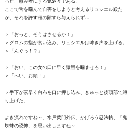
った、慰み者にする気満々である。
ここで舌を噛んで自害をしようと考えるリュシエル殿だ
が、それを許す程の隙すら与えられず…
＞「おっと、そうはさせるか！」
＞グロムの指が食い込み、リュシエルは呻き声を上げる。
＞「んぐっ！？」
＞「おい、この女の口に早く猿轡を噛ませろ！」
＞「へい、お頭！」
＞手下が素早く白布を口に押し込み、ぎゅっと後頭部で縛
り上げた。
よき流れですね～、水戸黄門外伝、かげろう忍法帖、「鬼
蜘蛛の恐怖」を思い出しますね～