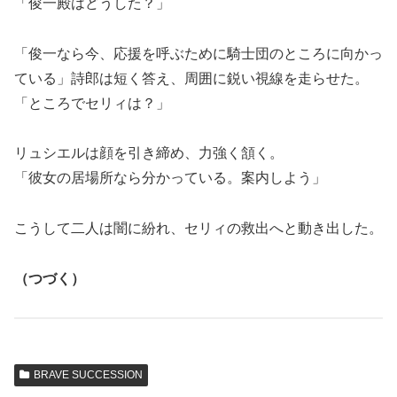
「俊一殿はどうした？」
「俊一なら今、応援を呼ぶために騎士団のところに向かっ
ている」詩郎は短く答え、周囲に鋭い視線を走らせた。
「ところでセリィは？」
リュシエルは顔を引き締め、力強く頷く。
「彼女の居場所なら分かっている。案内しよう」
こうして二人は闇に紛れ、セリィの救出へと動き出した。
（つづく）
BRAVE SUCCESSION