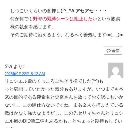
しつこいくらいの念押し
(;^_^A アセアセ・・・
何が何でも
野郎の緊縛シーンは阻止したい
という旅鴉
様の執念を感じます。
そのご期待に沿えるよう、なるべく善処します
m(_ _)m
返信
S-A
より:
2025年9月22日 8:12 AM
リュシエル殿のくっころごちそう様でした(⁠^⁠^⁠)も
っと堪能していたかった気分もありますが、いつまでも本
来の目的である律希君と史奈さんを放っておく訳にもいか
ないし、この際仕方ないですね。まあ２人を捕まえている
敵はかなり強大なようだし、この先セリィちゃんとリュシ
エル殿のDID第二弾もあるかも、とちょっと期待もしてい