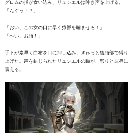
グロムの指が食い込み、リュシエルは呻き声を上げる。
「んぐっ！？」
「おい、この女の口に早く猿轡を噛ませろ！」
「へい、お頭！」
手下が素早く白布を口に押し込み、ぎゅっと後頭部で縛り
上げた。声を封じられたリュシエルの瞳が、怒りと屈辱に
震える。