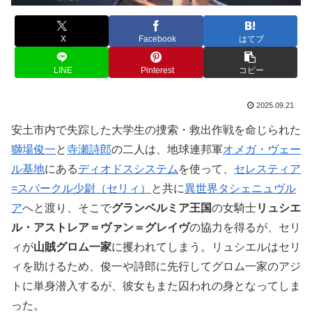
X
Facebook
はてブ
LINE
Pinterest
コピー
2025.09.21
安土市内で失踪した大学生の捜索・救出作戦を命じられた
獅場俊一
と
寺瀬詩郎
の二人は、地球連邦軍
オメガ・ヴェー
ル基地
にある
ディオドスシステム
を使って、
セレスティア
=スパークル少尉（セリィ）
と共に
異世界タシェニュヴル
ア
へと渡り、そこで
グランベルミア王国
の女騎士
リュシエ
ル・アストレア＝ヴァン＝グレイヴ
の協力を得るが、セリ
ィが
山賊グロム一家
に攫われてしまう。リュシエルはセリ
ィを助けるため、俊一や詩郎に先行してグロム一家のアジ
トに単身潜入するが、彼女もまた囚われの身となってしま
った。