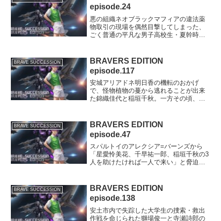
episode.24
悪の組織ネオブラックマフィアの違法薬
物取引の現場を偶然目撃してしまった、
ごく普通の平凡な男子高校生・夏幹時
生。その時生を警護するため、ブレイバ
ーズの錦織佳代と甲賀流天才少年忍者・
稲垣健斗は、ICPO特命捜査官・彩堂寺戒
BRAVERS EDITION
BRAVE SUCCESSION
と3人でチームを組んで...
episode.117
安城アリアドネ明日香の機転のおかげ
で、怪物植物の蔓から逃れることが出来
た錦織佳代と稲垣千秋。一方その頃、一
足先に次の廃工場エリアへと案内されて
いた沢渡優香とクリストフォロ=エヴァル
ド=コルティノーヴィス3世はという
BRAVERS EDITION
BRAVE SUCCESSION
と…？※chatGPTで生...
episode.47
スパルトイのアレクシア=バーンズから
「星愛怜美花、千早祐一郎、稲垣千秋の3
人を助けたければ一人で来い」と脅迫さ
れた天岸アンジェリカ愛優美は、その
夜、密かに自宅から抜け出してわざと敵
に捕まった。一方、スパルトイに捕まっ
BRAVERS EDITION
BRAVE SUCCESSION
ていた千秋は、組織に潜入...
episode.138
安土市内で失踪した大学生の捜索・救出
作戦を命じられた獅場俊一と寺瀬詩郎の