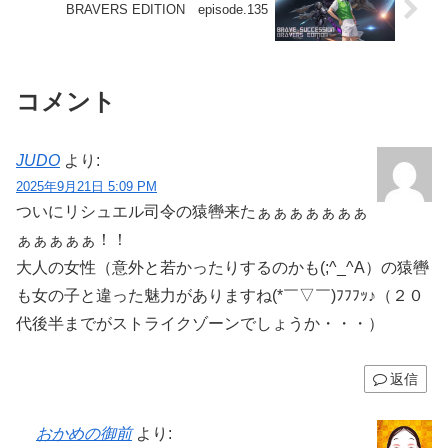
BRAVERS EDITION episode.135
コメント
JUDO
より:
2025年9月21日 5:09 PM
ついにリシュエル司令の猿轡来たぁぁぁぁぁぁぁ
ぁぁぁぁぁ！！
大人の女性（意外と若かったりするのかも(;^_^A）の猿轡
も女の子と違った魅力がありますね(*￣▽￣)ﾌﾌﾌｯ♪（２０
代後半までがストライクゾーンでしょうか・・・）
返信
おかめの御前
より: