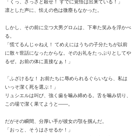
「くっ、さっさと殺せ！ すでに覚悟は出来ている！」
凛とした声に、怯えの色は微塵もなかった。
しかし、その前に立つ大男グロムは、下卑た笑みを浮かべ
る。
「慌てるんじゃねえ！ てめえにはうちの子分たちが以前
に散々世話になったからな。そのお礼をたっぷりとしてや
るぜ。お前の体に直接なぁ！」
「ふざけるな！ お前たちに辱められるぐらいなら、私は
いっそ潔く死を選ぶ！」
リュシエルは叫び、強く歯を噛み締める。舌を噛み切り、
この場で潔く果てようと――。
だがその瞬間、分厚い手が彼女の顎を掴んだ。
「おっと、そうはさせるか！」