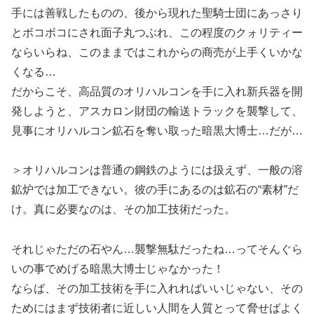
手には善戦したものの、後から現れた聖騎士団にあっさり
とボコボコにされ面子丸つぶれ、この程度のクォリティー
ならいらね、このままではこれからの商売が上手くいかな
くなる…
だからこそ、高品質のオリハルコンを手に入れ新兵器を開
発しようと、アスカロン財団の輸送トラックを襲撃して、
見事にオリハルコン鉱石を奪い取った暗黒大博士…だが…
＞オリハルコンは普通の鋼鉄のようには扱えず、一般の溶
鉱炉では加工できない。彼の手にあるのは鉱石の“素材”だ
け。真に必要なのは、その加工技術だった。
それじゃただの石やん…襲撃無駄だったね…ってそんぐら
いの事でめげる暗黒大博士じゃなかった！
ならば、その加工技術を手に入れればいいじゃない、その
ためにはまず技術者に近しい人間を人質とって脅せばよく