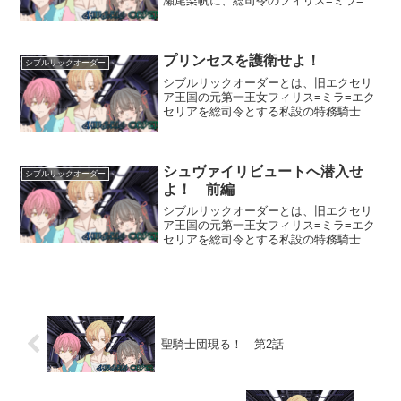
瀬尾梨帆に、総司令のフィリス=ミラ=エ
クセリアから指令を下った。「市内で発
生しているテニス少女連続誘拐事件を捜
査して極秘のうちに解決せよ」というも
のだ。心翔と梨帆、敦と...
プリンセスを護衛せよ！
シブルリックオーダー
シブルリックオーダーとは、旧エクセリ
ア王国の元第一王女フィリス=ミラ=エク
セリアを総司令とする私設の特務騎士団
である！シブルリックオーダーの戦士と
して選ばれた紫城心翔、美濃本敦、瀬尾
梨帆の3人は、最先端技術のハイテクオリ
ハルコンスーツを身に...
シュヴァイリビュートへ潜入せ
シブルリックオーダー
よ！ 前編
シブルリックオーダーとは、旧エクセリ
ア王国の元第一王女フィリス=ミラ=エク
セリアを総司令とする私設の特務騎士団
である！シブルリックオーダーの戦士と
して選ばれた紫城心翔、美濃本敦、瀬尾
梨帆の3人は、最先端技術のハイテクオリ
ハルコンスーツを身に...
聖騎士団現る！ 第2話