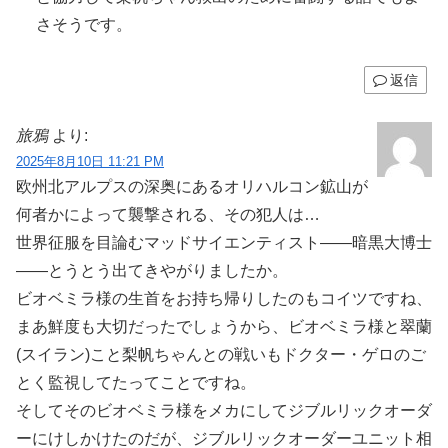
さそうです。
返信
旅鴉
より:
2025年8月10日 11:21 PM
欧州北アルプスの深奥にあるオリハルコン鉱山が
何者かによって襲撃される、その犯人は…
世界征服を目論むマッドサイエンティスト――暗黒大博士
――とうとう出てきやがりましたか。
ビオベミラ様の生首をお持ち帰りしたのもコイツですね、
まあ鮮度も大切だったでしょうから、ビオベミラ様と翠蘭
(スイラン)こと梨帆ちゃんとの戦いもドクター・ゲロのご
とく監視してたってことですね。
そしてそのビオベミラ様をメカにしてジブルリックオーダ
ーにけしかけたのだが、ジブルリックオーダーユニット相