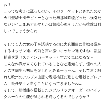
ね？
…ってな考えに至ったのか、そのターゲットとされたのが
今回聖騎士団デビューとなった与那城咲琉だった…強引だ
なジジイ…まあアルマとかは警戒心強そうだから拉致は難
しいでしょうからね…
そして１人の女の子を誘拐するのに大真面目に作戦会議を
するオッサン達…名前と言い濃いオッサン達ですね…新型
捕獲兵器〈スティンガーネット〉すごく気になるな～
こんな作戦が立てられていることなど露知らず、憧れの人
との学園生活初日を楽しむえみるーちゃん、そして遠く離
れた欧州のアルプス山脈で現場検証に勤しむ迅毅とグレア
ム、赴任早々大変なことになってきましたね…
そして、新機能を搭載したジブルリックオーダーのハイテ
クスーツの性能が試される時もくるのでしょうか？