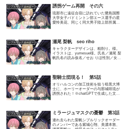
誘拐ゲーム再開 その六
シブルリックオーダー
琉那市に遠征合宿に訪れていた鷺島国際
大学女子バドミントン部エース選手の星
愛怜美花、同じく同大男子陸上部所属の
女子マネージャーである天帆美空の失踪
を皮切りに、次々と琉那市で巻き起こる
若者の失踪！連続誘拐事件の可能性が濃
厚であると判断したシブル...
瀬尾 梨帆 seo riho
シブルリックオーダー
キャラクターデザインは、粗削り。様。
イラストは、yumesue様。氏名／瀬尾 梨
帆氏名の読み仮名／せお りほ性別／女年
齢／17歳学年・部活／琉凪県立青鷺高等
学校普通科2年、テニス部所属。所属／シ
ブルリックオーダー・ユニット部隊の紅
一点。備考...
聖騎士団現る！ 第5話
シブルリックオーダー
オリハルコンの加工技術を狙う暗黒大博
士に、ホーリーオーダーの与那城咲琉が
誘拐された！※chatGPTで生成した文章
に、一部編集を加えております。脅迫
重苦しい沈黙が、作戦会議室を覆ってい
た。 シブルリックオーダー司令部の長
机の中央には、一通...
ミラージュマスクの憂鬱 第3話
シブルリックオーダー
連れ去られた梨帆シブルリックオーダー
のメンバーである紫城心翔、美濃本敦、