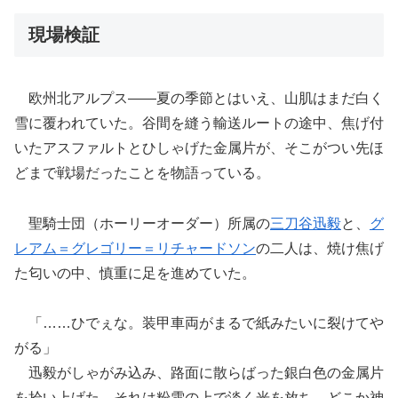
現場検証
欧州北アルプス――夏の季節とはいえ、山肌はまだ白く
雪に覆われていた。谷間を縫う輸送ルートの途中、焦げ付
いたアスファルトとひしゃげた金属片が、そこがつい先ほ
どまで戦場だったことを物語っている。
聖騎士団（ホーリーオーダー）所属の
三刀谷迅毅
と、
グ
レアム＝グレゴリー＝リチャードソン
の二人は、焼け焦げ
た匂いの中、慎重に足を進めていた。
「……ひでぇな。装甲車両がまるで紙みたいに裂けてや
がる」
迅毅がしゃがみ込み、路面に散らばった銀白色の金属片
を拾い上げた。それは粉雪の上で淡く光を放ち、どこか神