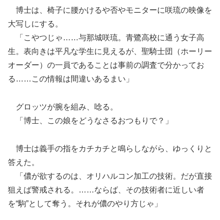
博士は、椅子に腰かけるや否やモニターに咲琉の映像を
大写しにする。
「こやつじゃ……与那城咲琉。青鷺高校に通う女子高
生。表向きは平凡な学生に見えるが、聖騎士団（ホーリー
オーダー）の一員であることは事前の調査で分かってお
る……この情報は間違いあるまい」
グロッツが腕を組み、唸る。
「博士、この娘をどうなさるおつもりで？」
博士は義手の指をカチカチと鳴らしながら、ゆっくりと
答えた。
「儂が欲するのは、オリハルコン加工の技術。だが直接
狙えば警戒される。……ならば、その技術者に近しい者
を“駒”として奪う。それが儂のやり方じゃ」