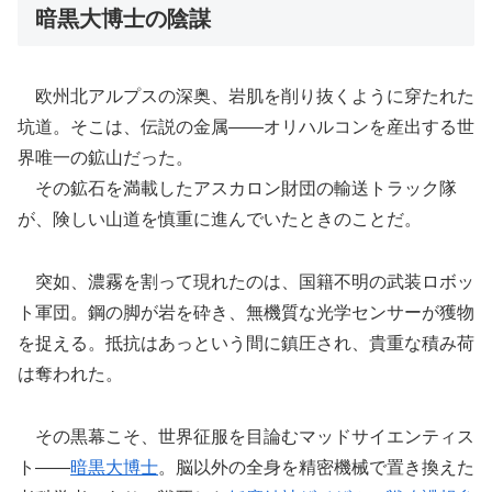
暗黒大博士の陰謀
欧州北アルプスの深奥、岩肌を削り抜くように穿たれた
坑道。そこは、伝説の金属――オリハルコンを産出する世
界唯一の鉱山だった。
その鉱石を満載したアスカロン財団の輸送トラック隊
が、険しい山道を慎重に進んでいたときのことだ。
突如、濃霧を割って現れたのは、国籍不明の武装ロボッ
ト軍団。鋼の脚が岩を砕き、無機質な光学センサーが獲物
を捉える。抵抗はあっという間に鎮圧され、貴重な積み荷
は奪われた。
その黒幕こそ、世界征服を目論むマッドサイエンティス
ト――
暗黒大博士
。脳以外の全身を精密機械で置き換えた