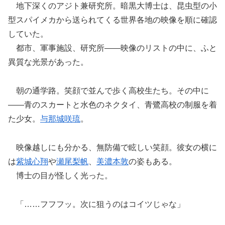
地下深くのアジト兼研究所。暗黒大博士は、昆虫型の小
型スパイメカから送られてくる世界各地の映像を順に確認
していた。
都市、軍事施設、研究所――映像のリストの中に、ふと
異質な光景があった。
朝の通学路。笑顔で並んで歩く高校生たち。その中に
――青のスカートと水色のネクタイ、青鷺高校の制服を着
た少女。
与那城咲琉
。
映像越しにも分かる、無防備で眩しい笑顔。彼女の横に
は
紫城心翔
や
瀬尾梨帆
、
美濃本敦
の姿もある。
博士の目が怪しく光った。
「……フフフッ。次に狙うのはコイツじゃな」