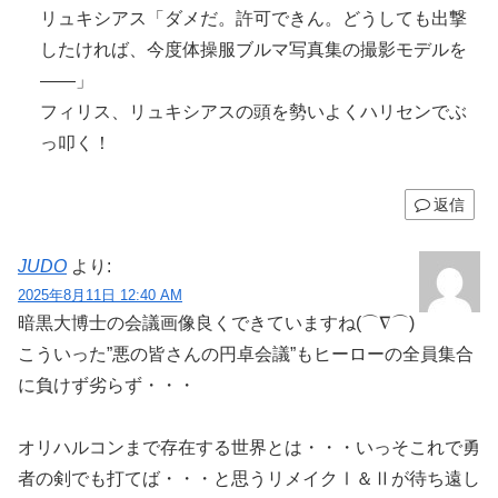
リュキシアス「ダメだ。許可できん。どうしても出撃
したければ、今度体操服ブルマ写真集の撮影モデルを
——」
フィリス、リュキシアスの頭を勢いよくハリセンでぶ
っ叩く！
返信
JUDO
より:
2025年8月11日 12:40 AM
暗黒大博士の会議画像良くできていますね(⌒∇⌒)
こういった”悪の皆さんの円卓会議”もヒーローの全員集合
に負けず劣らず・・・
オリハルコンまで存在する世界とは・・・いっそこれで勇
者の剣でも打てば・・・と思うリメイクⅠ＆Ⅱが待ち遠し