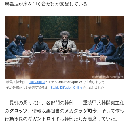
属義足が床を叩く音だけが支配している。
暗黒大博士は、
Leonardo.ai
のモデル
DreamShaper v7
で生成しました。
他の幹部たちや会議室背景は、
Stable Diffusion Online
で生成しました。
長机の周りには、各部門の幹部――重装甲兵器開発主任
の
グロッツ
、情報収集担当の
メカクラゲ司令
、そして作戦
行動隊長の
ギガントロイド
ら幹部たちが着席していた。