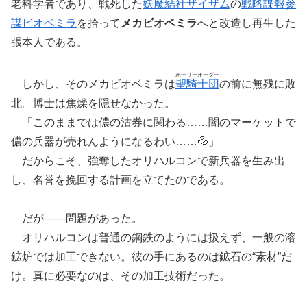
老科学者であり、戦死した
妖魔結社ザイザム
の
戦略諜報参
謀ビオベミラ
を拾って
メカビオベミラ
へと改造し再生した
張本人である。
ホーリーオーダー
しかし、そのメカビオベミラは
聖騎士団
の前に無残に敗
北。博士は焦燥を隠せなかった。
「このままでは儂の沽券に関わる……闇のマーケットで
儂の兵器が売れんようになるわい……💦」
だからこそ、強奪したオリハルコンで新兵器を生み出
し、名誉を挽回する計画を立てたのである。
だが――問題があった。
オリハルコンは普通の鋼鉄のようには扱えず、一般の溶
鉱炉では加工できない。彼の手にあるのは鉱石の“素材”だ
け。真に必要なのは、その加工技術だった。