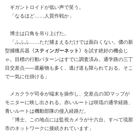
ギガントロイドが低い声で笑う。
「なるほど……人質作戦か」
博士は口角を吊り上げた。
「ふふふ……ただ捕まえるだけでは面白くない。儂の新
型捕獲兵器
〈スティンガーネット〉
を試す絶好の機会じ
ゃ。目標の行動パターンはすでに調査済み。通学路の三丁
目交差点――遮蔽物も多く、逃げ道も限られておる。そこ
で一気に仕掛ける」
メカクラゲ司令が端末を操作し、交差点の3Dマップが
モニターに映し出される。赤いルートは咲琉の通学経路、
青いルートは機動部隊の侵入経路だ。
「博士、この地点には監視カメラが十六台。すべて琉那
市のネットワークに接続されています」