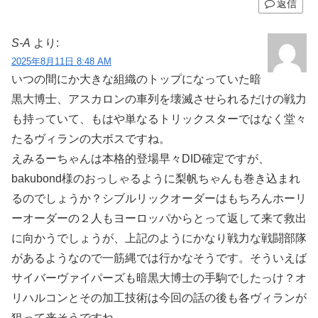
返信
S-A
より:
2025年8月11日 8:48 AM
いつの間にか大きな組織のトップになっていた暗
黒大博士、アスカロンの車列を壊滅させられるだけの戦力
も持っていて、もはや単なるトリックスターではなく堂々
たるヴィランの大ボスですね。
えみるーちゃんは本格的登場早々DID確定ですが、
bakubond様のおっしゃるように梨帆ちゃんも巻き込まれ
るのでしょうか？シブルリックオーダーはもちろんホーリ
ーオーダーの２人もヨーロッパからとって返して来て救出
に向かうでしょうが、上記のようにかなり戦力な戦闘部隊
があるようなので一筋縄では行かなそうです。そういえば
サイバーヴァイパーズも暗黒大博士の手駒でしたっけ？オ
リハルコンとその加工技術は今回の話の後も各ヴィランが
狙って来そうですね。